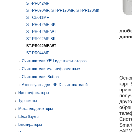
ST-PR042MF
ST-PR070MF, ST-PR170MF, ST-PR170MК
ST-CE011MF
ST-PR012MF-BK
любо
ST-PR012MF-WT
данн
ST-PR022MF-BK
ST-PR022MF-WT
ST-PR044MF
Считыватели УВЧ идентификаторов
Считыватели мультиформатные
Считыватели iButton
Осно
карт 
Аксессуары для RFID-считывателей
прив
Идентификаторы
полу
Турникеты
друго
обра
Металлодетекторы
теле
Шлагбаумы
Сист
Блокираторы
Smar
«АРМ