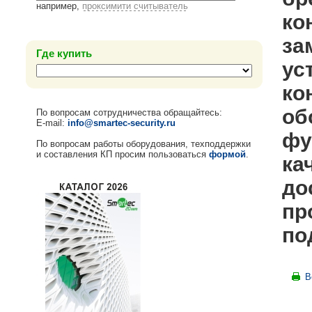
например,
проксимити считыватель
ко
за
Где купить
ус
ко
об
По вопросам сотрудничества обращайтесь:
E-mail:
info@smartec-security.ru
фу
По вопросам работы оборудования, техподдержки
и составления КП просим пользоваться
формой
.
ка
до
пр
по
В