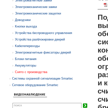
Электромагнитные замки
Электромеханические замки
Электромеханические защелки
По
Доводчики
вы
Кнопки выхода
об
Устройства беспроводного управления
Устройства разблокировки дверей
си
Кабелепереходы
ко
Электромагнитные фиксаторы дверей
об
Блоки питания
ог
Аккумуляторы
Снято с производства
ра
Системы охранной сигнализации Smartec
и 
Сетевое оборудование Smartec
сч
сч
бр