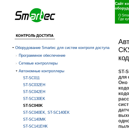
Сайт к
оборуд
О Sma
Где ку
Ав
Оборудование Smartec для систем контроля доступа
СК
Программное обеспечение
ко
Сетевые контроллеры
Автономные контроллеры
ST-S
для 
ST-SC011
Оно 
ST-SC032EH
код
ST-SC042EH
кодо
расс
ST-SC130EK
сист
ST-SC040K
датч
ST-SC040EK, ST-SC140EK
выхо
ST-SC140MK
одно
пыле
ST-SC141EHK