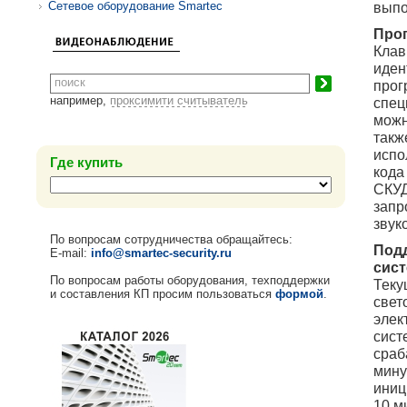
Сетевое оборудование Smartec
выпо
Про
Клав
иден
прог
например,
проксимити считыватель
спец
можн
такж
испо
Где купить
кода
СКУД
запр
звук
По вопросам сотрудничества обращайтесь:
Подд
E-mail:
info@smartec-security.ru
сис
По вопросам работы оборудования, техподдержки
Теку
и составления КП просим пользоваться
формой
.
свет
элек
сист
сраб
мину
иниц
10 м