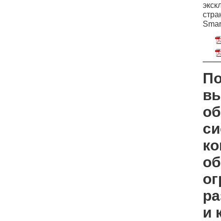
экск
стра
Smar
По
вы
об
си
ко
об
ог
ра
и 