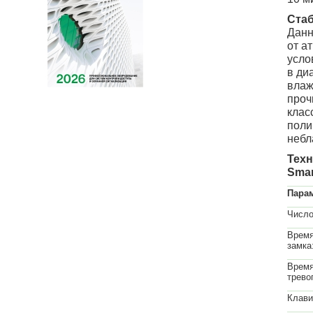
Стаб
Данн
от а
усло
в ди
влаж
проч
клас
поли
небл
Техн
Sma
Пара
Число
Время
замка
Время
трево
Клави