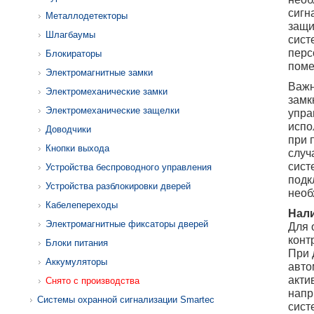
сигн
Металлодетекторы
защи
Шлагбаумы
сист
перс
Блокираторы
поме
Электромагнитные замки
Важн
Электромеханические замки
замк
Электромеханические защелки
упра
испо
Доводчики
при 
Кнопки выхода
случ
сист
Устройства беспроводного управления
подк
Устройства разблокировки дверей
необ
Кабелепереходы
Нали
Электромагнитные фиксаторы дверей
Для 
конт
Блоки питания
При 
Аккумуляторы
авто
акти
Снято с производства
напр
Системы охранной сигнализации Smartec
сист