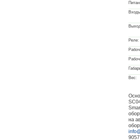
Питан
Входы
Выхо
Реле:
Рабоч
Рабоч
Габар
Вес:
Осно
SC04
Smar
обор
на а
обор
info@
9057