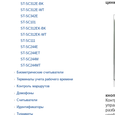
цинк
ST-SC312E-BK
ST-SC312E-WT
ST-SC342E
ST-SC101
ST-SC312EK-BK
ST-SC312EK-WT
ST-SC111
ST-SC244E
ST-SC244ET
ST-SC244M
ST-SC244MT
Биометрические считыватели
Терминалы учета рабочего времени
Контроль маршрутов
Домофоны
кно
Конт
Считыватели
упра
Идентификаторы
разб
Турникеты
необ