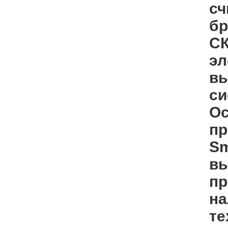
сч
бр
СК
эл
вы
си
Ос
пр
Sm
вы
пр
на
те