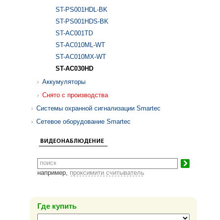
ST-PS001HDL-BK
ST-PS001HDS-BK
ST-AC001TD
ST-AC010ML-WT
ST-AC010MX-WT
ST-AC030HD
Аккумуляторы
Снято с производства
Системы охранной сигнализации Smartec
Сетевое оборудование Smartec
например,
проксимити считыватель
Где купить