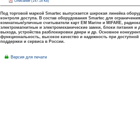
Описание (147.18 Kb)
Под торговой маркой Smartec выпускается широкая линейка обору
контроля доступа. В состав оборудования Smartec для ограничени
комнатные/уличные считыватели карт EM
Marine и
MIFARE, радиок
электромагнитные и электромеханические замки, блоки питания и
выхода, устройства разблокировки двери и др. Основное конкурен
функциональность, высокое качество и надежность при доступной 
поддержки и сервиса в России.
Версия для печати