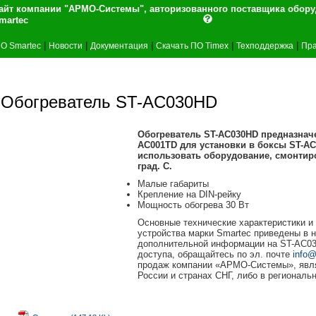
айт компании "АРМО-Системы", авторизованного поставщика обор
martec
|
|
|
|
|
О Smartec
Новости
Документация
Скачать ПО Timex
Техподдержка
Пра
Обогреватель ST-AC030HD
Обогреватель ST-AC030HD предназначе
AC001TD для установки в боксы ST-A
использовать оборудование, смонтиро
град. С.
Малые габариты
Крепление на DIN-рейку
Мощность обогрева 30 Вт
Основные технические характеристики и 
устройства марки Smartec приведены в
дополнительной информации на ST-AC03
доступа, обращайтесь по эл. почте
info@
продаж компании «АРМО-Системы», явл
России и странах СНГ, либо в регионал