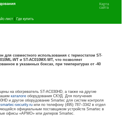
удования
Карта
сайта
|
йс-лист
Где купить
н для совместного использования с термостатом ST-
C010ML-WT и ST-AC010MX-WT, что позволяет
ванное в указанных боксах, при температурах от -40
цены на обогреватель ST-AC030HD, а также на другие
 нашем
каталоге
оборудования СКУД. Для получения
0HD и другое оборудование Smartec для систем контроля
smartec-security.ru
или по телефону (495) 787–3342 в отдел
яющейся официальным поставщиком устройств Smartec в
ьные офисы «АРМО» или дилеров Smartec.