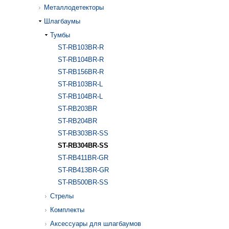
Металлодетекторы
Шлагбаумы
Тумбы
ST-RB103BR-R
ST-RB104BR-R
ST-RB156BR-R
ST-RB103BR-L
ST-RB104BR-L
ST-RB203BR
ST-RB204BR
ST-RB303BR-SS
ST-RB304BR-SS
ST-RB411BR-GR
ST-RB413BR-GR
ST-RB500BR-SS
Стрелы
Комплекты
Аксессуары для шлагбаумов