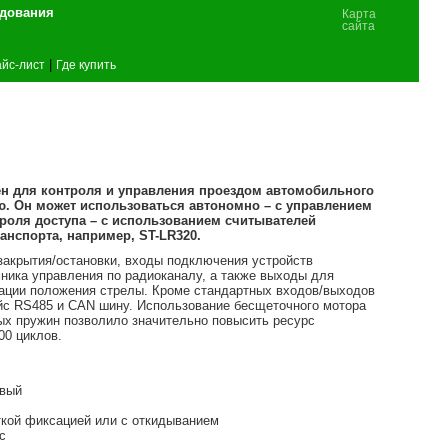
удования
Карта
сайта
|
йс-лист
Где купить
н для контроля и управления проездом автомобильного
ю. Он может использоваться автономно – с управлением
троля доступа – с использованием считывателей
нспорта, например, ST-LR320.
закрытия/остановки, входы подключения устройств
ника управления по радиоканалу, а также выходы для
ации положения стрелы. Кроме стандартных входов/выходов
йс RS485 и CAN шину. Использование бесщеточного мотора
ых пружин позволило значительно повысить ресурс
00 циклов.
авый
ткой фиксацией или с откидыванием
с