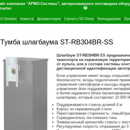
айт компании "АРМО-Системы", авторизованного поставщика обор
martec
|
|
|
|
|
О Smartec
Новости
Документация
Скачать ПО Timex
Техподдержка
Пра
Тумба шлагбаума ST-RB304BR-SS
Шлагбаум ST-RB304BR-SS предназначе
транспорта на охраняемую территори
от пульта, или в составе системы кон
дистанционной идентификации автотра
Блок управления имеет входы открытия/
безопасности, входы подключения прием
управления светофором и выходы индик
управления блок поддерживает интерфе
и более надежного блока балансировочн
шлагбаума, который составляет 10 000 0
Поддерживаются стрелы длиной 4 м
Корпус из нержавеющей стали
Переставляемая сторонность: левый/пр
Серводвигатель постоянного тока
Универсальный кронштейн стрелы с жес
Регулируемая скорость открывания до 3 