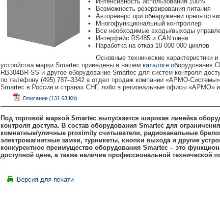
Интенсивность использования 100%
Возможность резервирования питания
Автореверс при обнаружении препятстви
Многофункциональный контроллер
Все необходимые входы/выходы управл
Интерфейс RS485 и CAN шина
Наработка на отказ 10 000 000 циклов
Основные технические характеристики и
устройства марки Smartec приведены в нашем
каталоге
оборудования С
RB304BR-SS и другое оборудование Smartec для систем контроля досту
по телефону (495) 787–3342 в отдел продаж компании «АРМО-Системы
Smartec в России и странах СНГ, либо в региональные офисы «АРМО» и
Описание (131.63 Kb)
Под торговой маркой Smartec выпускается широкая линейка обору
контроля доступа. В состав оборудования Smartec для ограничени
комнатные/уличные
proximity считыватели, радиоканальные брел
электромагнитные замки, турникеты, кнопки выхода и другие устр
конкурентное преимущество оборудования Smartec – это функцион
доступной цене, а также наличие профессиональной технической п
Версия для печати