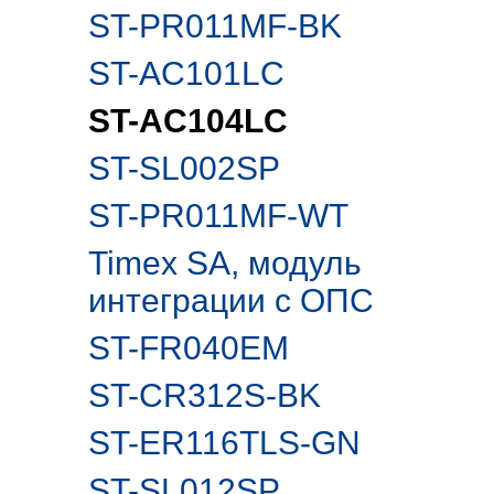
ST-PR011MF-BK
ST-AC101LC
ST-AC104LC
ST-SL002SP
ST-PR011MF-WT
Timex SA, модуль
интеграции с ОПС
ST-FR040EM
ST-CR312S-BK
ST-ER116TLS-GN
ST-SL012SP