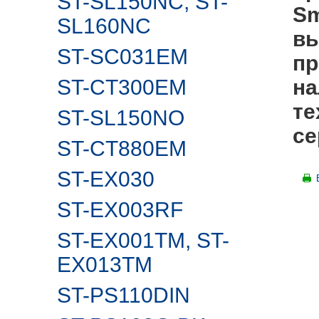
ST-SL150NC, ST-
Sm
SL160NC
вы
ST-SC031EM
пр
ST-CT300EM
на
те
ST-SL150NO
се
ST-CT880EM
ST-EX030
ST-EX003RF
ST-EX001TM, ST-
EX013TM
ST-PS110DIN