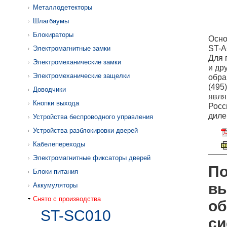
Металлодетекторы
Шлагбаумы
Блокираторы
Осно
ST-
Электромагнитные замки
Для 
Электромеханические замки
и др
Электромеханические защелки
обра
(495
Доводчики
явля
Кнопки выхода
Росс
диле
Устройства беспроводного управления
Устройства разблокировки дверей
Кабелепереходы
Электромагнитные фиксаторы дверей
По
Блоки питания
вы
Аккумуляторы
Снято с производства
об
ST-SC010
си