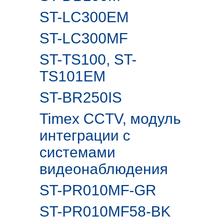
ST-LC300EM
ST-LC300MF
ST-TS100, ST-
TS101EM
ST-BR250IS
Timex CCTV, модуль
интеграции с
системами
видеонаблюдения
ST-PR010MF-GR
ST-PR010MF58-BK