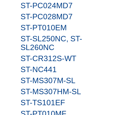
ST-PC024MD7
ST-PC028MD7
ST-PT010EM
ST-SL250NC, ST-
SL260NС
ST-CR312S-WT
ST-NC441
ST-MS307M-SL
ST-MS307HM-SL
ST-TS101EF
ST-PT010MF