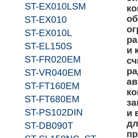
ST-EX010LSM
ко
об
ST-EX010
ог
ST-EX010L
ра
ST-EL150S
и 
ST-FR020EM
сч
ра
ST-VR040EM
ав
ST-FT160EM
ко
ST-FT680EM
за
ST-PS102DIN
и 
дл
ST-DB090T
пр