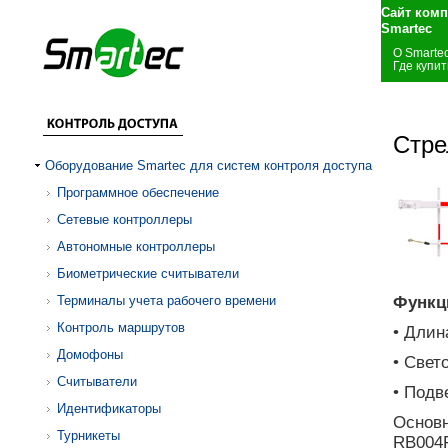
Сайт комп
Smartec
О Smarte
Где купит
Стре
Оборудование Smartec для систем контроля доступа
Программное обеспечение
Сетевые контроллеры
Автономные контроллеры
Биометрические считыватели
Терминалы учета рабочего времени
Функц
Контроль маршрутов
• Длин
Домофоны
• Свет
Считыватели
• Подв
Идентификаторы
Основн
Турникеты
RB004F