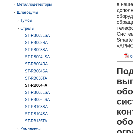
в наш
Металлодетекторы
дополн
Шлагбаумы
оборуд
Тумбы
обраща
телефо
Стрелы
Систе
ST-RB003LSA
Smarte
ST-RB003RA
«АРМО»
ST-RB003SA
ST-RB004LSA
О
ST-RB004RA
Под
ST-RB004SA
ST-RB036TA
вып
ST-RB004FA
обо
ST-RB005LSA
сис
ST-RB006LSA
ST-RB103SA
кон
ST-RB104SA
обо
ST-RB136TA
Комплекты
огр