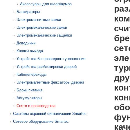
Аксессуары для шлагбаумов
раз
Блокираторы
ко
Электромагнитные замки
счи
Электромеханические замки
Электромеханические защелки
бре
Доводчики
сет
Кнопки выхода
эле
Устройства беспроводного управления
тур
Устройства разблокировки дверей
Кабелепереходы
дру
Электромагнитные фиксаторы дверей
кон
Блоки питания
кон
Аккумуляторы
обо
Снято с производства
Системы охранной сигнализации Smartec
фун
Сетевое оборудование Smartec
кач