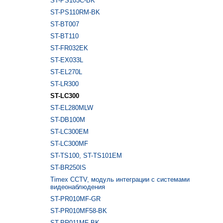
ST-PS103C-BK
ST-PS110RM-BK
ST-BT007
ST-BT110
ST-FR032EK
ST-EX033L
ST-EL270L
ST-LR300
ST-LC300
ST-EL280MLW
ST-DB100M
ST-LC300EM
ST-LC300MF
ST-TS100, ST-TS101EM
ST-BR250IS
Timex CCTV, модуль интеграции с системами
видеонаблюдения
ST-PR010MF-GR
ST-PR010MF58-BK
ST-PR011MF-BK