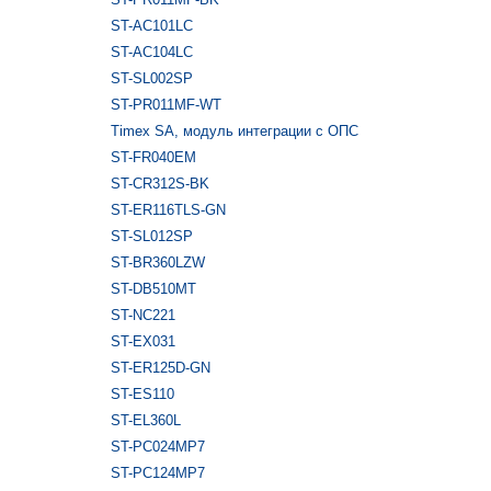
ST-AC101LC
ST-AC104LC
ST-SL002SP
ST-PR011MF-WT
Timex SA, модуль интеграции с ОПС
ST-FR040EM
ST-CR312S-BK
ST-ER116TLS-GN
ST-SL012SP
ST-BR360LZW
ST-DB510MT
ST-NC221
ST-EX031
ST-ER125D-GN
ST-ES110
ST-EL360L
ST-PC024MP7
ST-PC124MP7