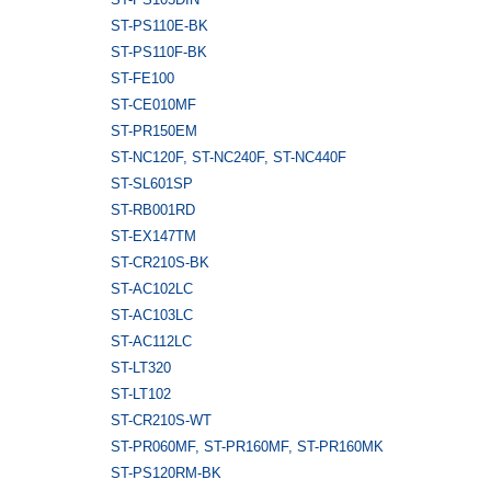
ST-PS110E-BK
ST-PS110F-BK
ST-FE100
ST-CE010MF
ST-PR150EM
ST-NC120F, ST-NC240F, ST-NC440F
ST-SL601SP
ST-RB001RD
ST-EX147TM
ST-CR210S-BK
ST-AC102LC
ST-AC103LC
ST-AC112LC
ST-LT320
ST-LT102
ST-CR210S-WT
ST-PR060MF, ST-PR160MF, ST-PR160MK
ST-PS120RM-BK