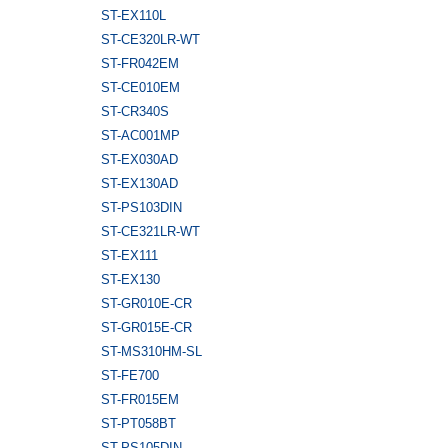
ST-EX110L
ST-CE320LR-WT
ST-FR042EM
ST-CE010EM
ST-CR340S
ST-AC001MP
ST-EX030AD
ST-EX130AD
ST-PS103DIN
ST-CE321LR-WT
ST-EX111
ST-EX130
ST-GR010E-CR
ST-GR015E-CR
ST-MS310HM-SL
ST-FE700
ST-FR015EM
ST-PT058BT
ST-PS105DIN