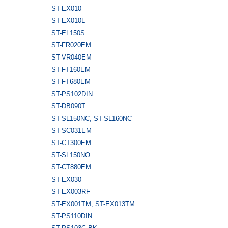
ST-EX010
ST-EX010L
ST-EL150S
ST-FR020EM
ST-VR040EM
ST-FT160EM
ST-FT680EM
ST-PS102DIN
ST-DB090T
ST-SL150NC, ST-SL160NC
ST-SC031EM
ST-CT300EM
ST-SL150NO
ST-CT880EM
ST-EX030
ST-EX003RF
ST-EX001TM, ST-EX013TM
ST-PS110DIN