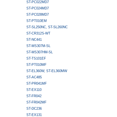
ST-PC022MD7
ST-PC024MD7
ST-PC028MD7
ST-PT010EM
ST-SL250NC, ST-SL260NС
ST-CR312S-WT
ST-NC441
ST-MS307M-SL
ST-MS307HM-SL
ST-TS101EF
ST-PT010MF
ST-EL360W, ST-EL360MW
ST-AC485
ST-PR041MF
ST-EX110
ST-FR042
ST-FR042MF
ST-DC236
ST-EX131