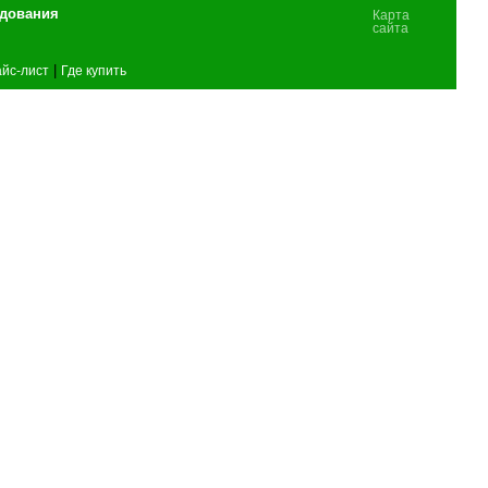
удования
Карта
сайта
|
йс-лист
Где купить