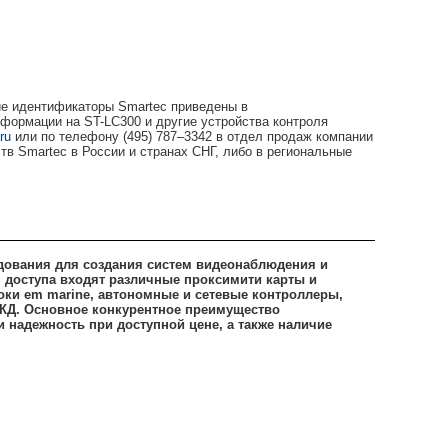
гие идентификаторы Smartec приведены в
нформации на ST-LC300
и другие устройства контроля
ru
или по телефону (495) 787–3342 в отдел продаж компании
 Smartec в России и странах СНГ, либо в региональные
дования для создания систем видеонаблюдения и
я доступа входят различные проксимити карты и
локи
em
marine, автономные и сетевые контроллеры,
СКД. Основное конкурентное преимущество
 надежность при доступной цене, а также наличие