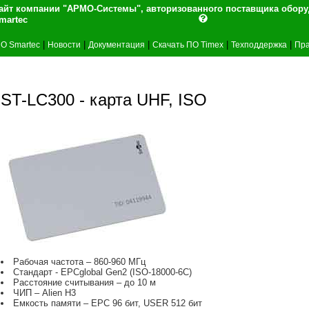
айт компании "АРМО-Системы", авторизованного поставщика обор
martec
|
|
|
|
|
О Smartec
Новости
Документация
Скачать ПО Timex
Техподдержка
Пра
ST-LC300 - карта UHF, ISO
Рабочая частота – 860-960 МГц
Стандарт - EPCglobal Gen2 (ISO-18000-6C)
Расстояние считывания – до 10 м
ЧИП – Alien H3
Емкость памяти – EPC 96 бит, USER 512 бит