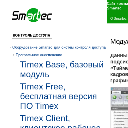
Сайт комп
Smartec
О Smartec
Модул
Оборудование Smartec для систем контроля доступа
Данны
Программное обеспечение
подсис
Timex Base, базовый
«Тайме
модуль
кадров
график
Timex Free,
бесплатная версия
ПО Timex
Timex Client,
клиентское рабочее