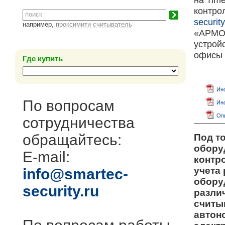
контро
security
например,
проксимити считыватель
«АРМО-
устрой
офисы 
Где купить
Инс
По вопросам
Инс
Опи
сотрудничества
обращайтесь:
Под т
обору
E-mail:
контр
учета
info@smartec-
обору
security.ru
разли
считы
автон