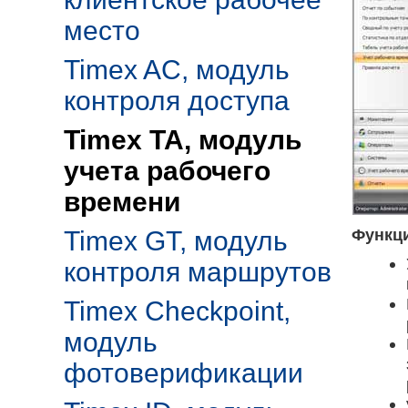
место
Timex AC, модуль
контроля доступа
Timex TA, модуль
учета рабочего
времени
Функци
Timex GT, модуль
контроля маршрутов
Timex Checkpoint,
модуль
фотоверификации