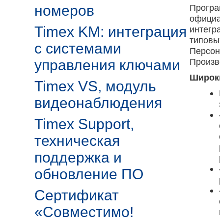
номеров
Програ
официа
Timex KM: интеграция
интегр
типовы
с системами
Персона
Произв
управления ключами
Широк
Timex VS, модуль
видеонаблюдения
Timex Support,
техническая
поддержка и
обновление ПО
Сертификат
«Совместимо!