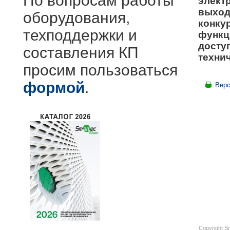
По вопросам работы
элект
выход
оборудования,
конку
техподдержки и
функц
досту
составления КП
техни
просим пользоваться
формой
.
Верс
Copyright S