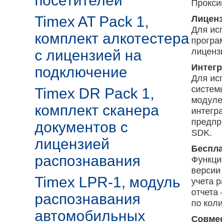
посетителей
Прокси
Timex AT Pack 1,
Лицен
Для ис
комплект алкотестера
програ
лиценз
с лицензией на
Интег
подключение
Для ис
систем
Timex DR Pack 1,
модуле
комплект сканера
интегр
предпр
документов с
SDK.
лицензией
Беспла
распознавания
Функци
версии
Timex LPR-1, модуль
учета 
отчета
распознавания
по
коли
автомобильных
Совмес