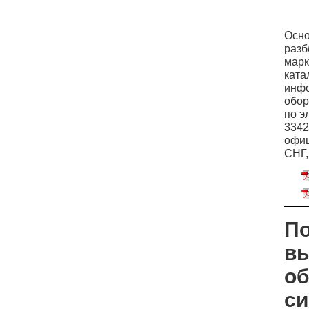
Осно
разб
марк
ката
инфо
обор
по э
3342
офиц
СНГ,
По
вы
об
си