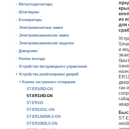
пре
Металлодетекторы
крыш
Шлагбаумы
кноп
из к
Блокираторы
для 
Электромагнитные замки
сра
Электромеханические замки
Устр
Электромеханические защелки
Smar
и мо
Доводчики
эвак
Кнопки выхода
брыз
пане
Устройства беспроводного управления
назн
Устройства разблокировки дверей
ER11
двер
Кнопки экстренного отпирания
так 
ST-ER105D-GN
сопр
ST-ER114D-GN
габа
ST-ER115
авар
ST-ER115SL-GN
Быс
ST-ER126DMLS-GN
ST-E
необ
ST-ER106DLS-GN
акти