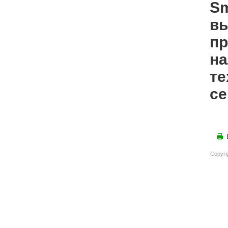
Sm
вы
пр
на
те
се
Copyri