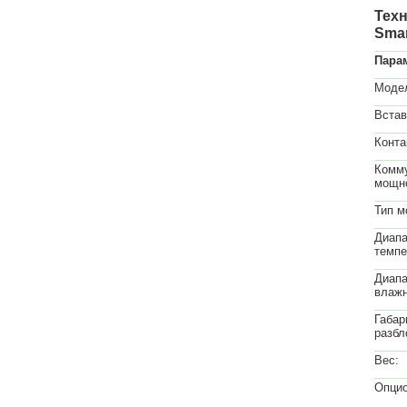
Техн
Smar
Пара
Моде
Встав
Конта
Комм
мощн
Тип м
Диапа
темпе
Диапа
влажн
Габар
разбл
Вес:
Опцио