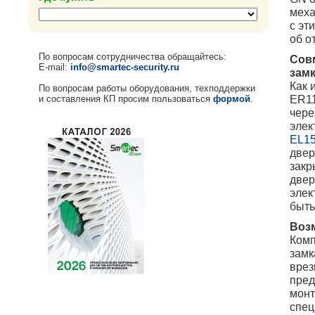
меха
с эт
об о
По вопросам сотрудничества обращайтесь:
Сов
E-mail:
info@smartec-security.ru
зам
Как 
По вопросам работы оборудования, техподдержки
ER11
и составления КП просим пользоваться
формой
.
чере
элек
EL1
двер
закр
двер
элек
быть
Воз
Комп
замк
врез
пред
монт
спец