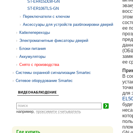
ST-ER415DLW-GN
эвак
ST-ER106TLS-GN
восс
этом
Переключатели с ключом
сост
Аксессуары для устройств разблокировки дверей
ее п
Кабелепереходы
проз
пред
Электромагнитные фиксаторы дверей
данн
Блоки питания
(ОБЩ
замк
Аккумуляторы
ее с
Снято с производства
При
Системы охранной сигнализации Smartec
В со
Сетевое оборудование Smartec
уста
точк
для 
EL5
буде
неса
например,
проксимити считыватель
кото
поль
плом
Где купить
GN о