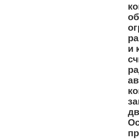
ко
об
ог
ра
и 
сч
ра
ав
ко
за
дв
Ос
пр