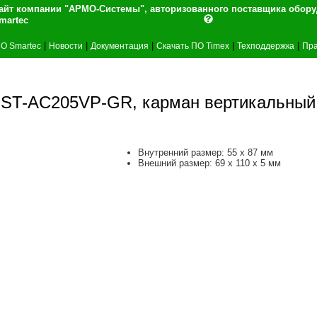
айт компании "АРМО-Системы", авторизованного поставщика обор
martec
|
|
|
|
|
О Smartec
Новости
Документация
Скачать ПО Timex
Техподдержка
Пра
ST-AC205VP-GR, карман вертикальный
Внутренний размер: 55 х 87 мм
Внешний размер: 69 х 110 х 5 мм