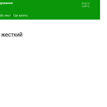
удования
Карта
сайта
|
йс-лист
Где купить
 жесткий