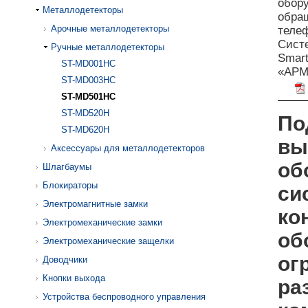
обору
Металлодетекторы
обращ
Арочные металлодетекторы
телеф
Сист
Ручные металлодетекторы
Smart
ST-MD001HC
«АРМ
ST-MD003HC
ST-MD501HC
ST-MD520H
По
ST-MD620H
вы
Аксессуары для металлодетекторов
об
Шлагбаумы
Блокираторы
си
Электромагнитные замки
ко
Электромеханические замки
об
Электромеханические защелки
ог
Доводчики
Кнопки выхода
ра
Устройства беспроводного управления