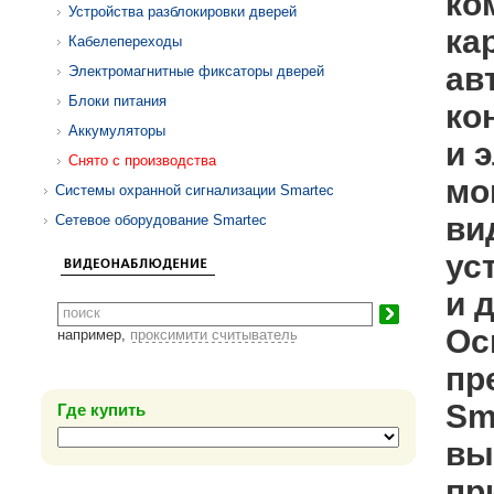
ко
Устройства разблокировки дверей
ка
Кабелепереходы
ав
Электромагнитные фиксаторы дверей
Блоки питания
ко
Аккумуляторы
и 
Снято с производства
мо
Системы охранной сигнализации Smartec
ви
Сетевое оборудование Smartec
ус
и 
Ос
например,
проксимити считыватель
пр
Sm
Где купить
вы
пр