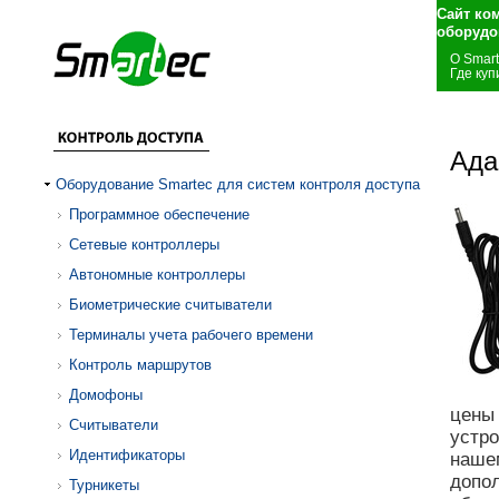
Сайт ко
оборудо
О Smar
Где куп
Ада
Оборудование Smartec для систем контроля доступа
Программное обеспечение
Сетевые контроллеры
Автономные контроллеры
Биометрические считыватели
Терминалы учета рабочего времени
Контроль маршрутов
Домофоны
цены 
Считыватели
устро
Идентификаторы
наш
допо
Турникеты