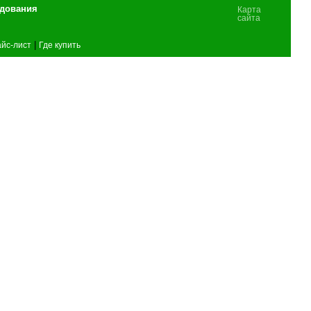
удования
Карта
сайта
|
йс-лист
Где купить