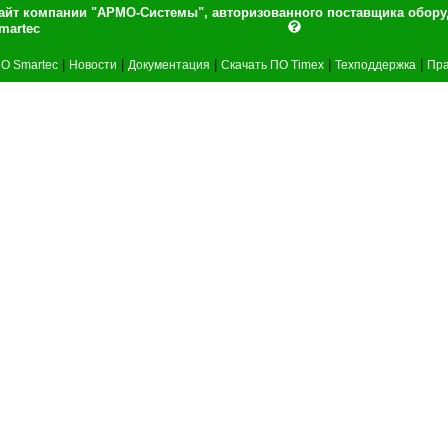
айт компании "АРМО-Системы", авторизованного поставщика обор
martec
|
|
|
|
|
О Smartec
Новости
Документация
Скачать ПО Timex
Техподдержка
Пра