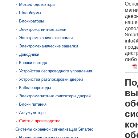
Осно
Металлодетекторы
магн
Шлагбаумы
двер
Блокираторы
наш
допо
Электромагнитные замки
Smart
Электромеханические замки
info@
Электромеханические защелки
прод
дист
Доводчики
либо
Кнопки выхода
Устройства беспроводного управления
Устройства разблокировки дверей
По
Кабелепереходы
вы
Электромагнитные фиксаторы дверей
об
Блоки питания
си
Аккумуляторы
Снято с производства
ко
Системы охранной сигнализации Smartec
об
Извещатели охраны периметра