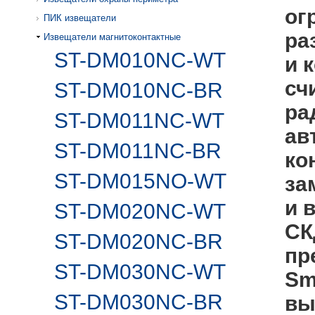
ог
ПИК извещатели
ра
Извещатели магнитоконтактные
ST-DM010NC-WT
и 
сч
ST-DM010NC-BR
ра
ST-DM011NC-WT
ав
ST-DM011NC-BR
ко
ST-DM015NO-WT
за
и 
ST-DM020NC-WT
СК
ST-DM020NC-BR
пр
ST-DM030NC-WT
Sm
ST-DM030NC-BR
вы