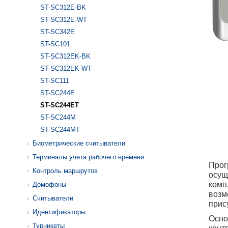
ST-SC312E-BK
ST-SC312E-WT
ST-SC342E
ST-SC101
ST-SC312EK-BK
ST-SC312EK-WT
ST-SC111
ST-SC244E
ST-SC244ET
ST-SC244M
ST-SC244MT
Биометрические считыватели
Терминалы учета рабочего времени
Прог
Контроль маршрутов
осущ
комп
Домофоны
возм
Считыватели
прис
Идентификаторы
Осно
Турникеты