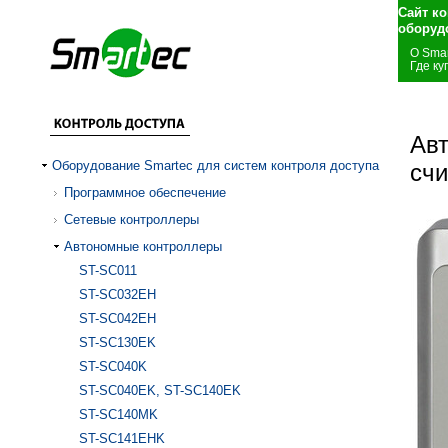
Сайт к
оборуд
О Smar
Где ку
Ав
Оборудование Smartec для систем контроля доступа
сч
Программное обеспечение
Сетевые контроллеры
Автономные контроллеры
ST-SC011
ST-SC032EH
ST-SC042EH
ST-SC130EK
ST-SC040K
ST-SC040EK, ST-SC140EK
ST-SC140MK
ST-SC141EHK