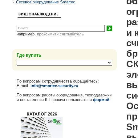
об
Сетевое оборудование Smartec
ог
ра
и 
например,
проксимити считыватель
сч
бр
Где купить
СК
эл
По вопросам сотрудничества обращайтесь:
вы
E-mail:
info@smartec-security.ru
си
По вопросам работы оборудования, техподдержки
и составления КП просим пользоваться
формой
.
Ос
пр
Sm
вы