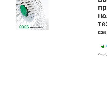
пр
на
те
се
Copyrig