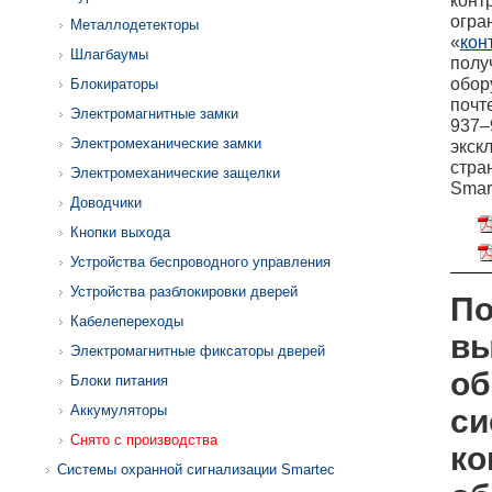
конт
огра
Металлодетекторы
«
кон
Шлагбаумы
полу
обор
Блокираторы
почт
Электромагнитные замки
937–
Электромеханические замки
экск
стра
Электромеханические защелки
Smar
Доводчики
Кнопки выхода
Устройства беспроводного управления
Устройства разблокировки дверей
По
Кабелепереходы
вы
Электромагнитные фиксаторы дверей
об
Блоки питания
Аккумуляторы
си
Снято с производства
ко
Системы охранной сигнализации Smartec