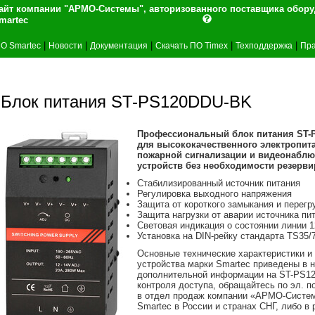
айт компании "АРМО-Системы", авторизованного поставщика обор
martec
|
|
|
|
|
О Smartec
Новости
Документация
Скачать ПО Timex
Техподдержка
Пра
Блок питания ST-PS120DDU-BK
Профессиональный блок питания ST-P
для высококачественного электропита
пожарной сигнализации и видеонаблюд
устройств без необходимости резерви
Стабилизированный источник питания
Регулировка выходного напряжения
Защита от короткого замыкания и перег
Защита нагрузки от аварии источника пи
Световая индикация о состоянии линии 1
Установка на DIN-рейку стандарта TS35/7
Основные технические характеристики и
устройства марки Smartec приведены в
дополнительной информации на ST-PS12
контроля доступа, обращайтесь по эл. п
в отдел продаж компании «АРМО-Систе
Smartec в России и странах СНГ, либо 