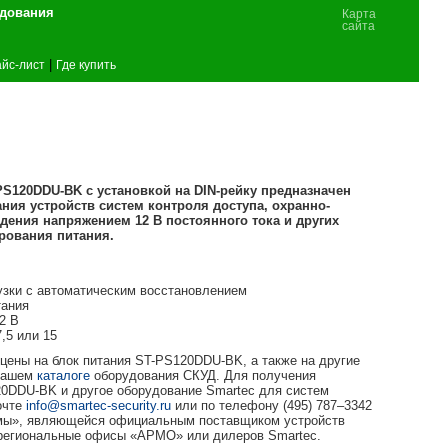
удования
Карта
сайта
|
йс-лист
Где купить
S120DDU-BK с установкой на DIN-рейку предназначен
ния устройств систем контроля доступа, охранно-
ения напряжением 12 В постоянного тока и других
рования питания.
рузки с автоматическим восстановлением
тания
2 В
,5 или 15
 цены на блок питания ST-PS120DDU-BK, а также на другие
 нашем
каталоге
оборудования СКУД. Для получения
0DDU-BK и другое оборудование Smartec для систем
очте
info@smartec-security.ru
или по телефону (495) 787–3342
мы», являющейся официальным поставщиком устройств
в региональные офисы «АРМО» или дилеров Smartec.