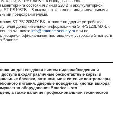
 батареи, ST-PS104FB − 4 выходных канала с
мониторинга состояния линии 220 В и аккумуляторной
и, ST-PS108FB − 8 выходных каналов с индивидуальными
льными предохранителями.
итания ST-PS120BMX-BK, а также на другие устройства
олучения дополнительной информации на ST-PS120BMX-BK
есь по эл. почте
info@smartec-security.ru
или по
являющейся официальным поставщиком устройств Smartec в
в Smartec.
дования для создания систем видеонаблюдения и
я доступа входят различные бесконтактные карты и
анальные брелоки, автономные и сетевые контроллеры,
ебойного питания, дверные доводчики, кнопки выхода,
имущество оборудования Smartec – это
цене, а также наличие профессиональной технической