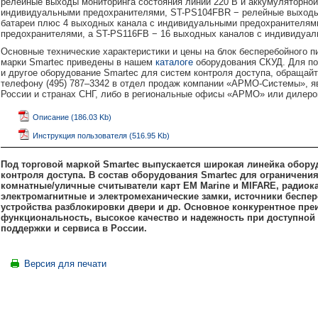
релейные выходы мониторинга состояния линии 220 В и аккумуляторной
индивидуальными предохранителями, ST-PS104FBR − релейные выходы 
батареи плюс 4 выходных канала с индивидуальными предохранителям
предохранителями, а ST-PS116FB − 16 выходных каналов с индивидуа
Основные технические характеристики и цены на блок бесперебойного п
марки Smartec приведены в нашем
каталоге
оборудования СКУД. Для п
и другое оборудование Smartec для систем контроля доступа, обращайт
телефону (495) 787–3342 в отдел продаж компании «АРМО-Системы», 
России и странах СНГ, либо в региональные офисы «АРМО» или дилеро
Описание (186.03 Kb)
Инструкция пользователя (516.95 Kb)
Под торговой маркой Smartec выпускается широкая линейка обору
контроля доступа. В состав оборудования Smartec для ограничени
комнатные/уличные считыватели карт EM Marine и MIFARE, радиок
электромагнитные и электромеханические замки, источники беспер
устройства разблокировки двери и др. Основное конкурентное пре
функциональность, высокое качество и надежность при доступной 
поддержки и сервиса в России.
Версия для печати