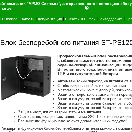
айт компании "АРМО-Системы", авторизованного поставщика обор
martec
|
|
|
|
|
О Smartec
Новости
Документация
Скачать ПО Timex
Техподдержка
Пра
Блок бесперебойного питания ST-PS1
Профессиональный блок бесперебойн
снабжения высококачественным элект
охранно-пожарной сигнализации, вид
В постоянного тока. Блок питания им
12 В и аккумуляторной батареи.
Автоматический переход на питание от а
Стабилизированный источник питания
Металлический бокс c дверцей, закрыва
Защита от короткого замыкания и перег
Защита аккумуляторной батареи от пер
Защита аккумуляторной батареи от глуб
Защита аккумуляторной батареи от чрез
Защита нагрузки от аварии источника питания
Световая индикация: состояние линии 220 В, состояние линии
Расширение функционала за счет дополнительных модулей
Расширить функционал блока бесперебойного питания можно с помощ