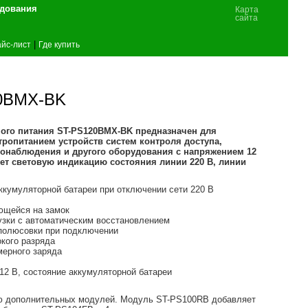
удования
Карта
сайта
|
йс-лист
Где купить
20BMX-BK
ого питания ST-PS120BMX-BK предназначен для
ропитанием устройств систем контроля доступа,
еонаблюдения и другого оборудования с напряжением 12
еет световую индикацию состояния линии 220 В, линии
ккумуляторной батареи при отключении сети 220 В
ющейся на замок
рузки с автоматическим восстановлением
еполюсовки при подключении
окого разряда
мерного заряда
 12 В, состояние аккумуляторной батареи
ью дополнительных модулей. Модуль ST-PS100RB добавляет