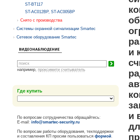
ST-BT117
ко
ST-AC012BP, ST-AC005BP
об
Снято с производства
ог
Системы охранной сигнализации Smartec
Сетевое оборудование Smartec
ра
и 
сч
например,
проксимити считыватель
ра
ав
Где купить
ко
за
и 
По вопросам сотрудничества обращайтесь:
E-mail:
info@smartec-security.ru
дл
По вопросам работы оборудования, техподдержки
пр
и составления КП просим пользоваться
формой
.