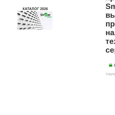
Sm
вы
пр
на
те
се
Copyri