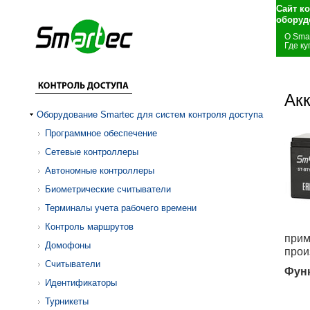
Сайт к
оборуд
О Sma
Где ку
Ак
Оборудование Smartec для систем контроля доступа
Программное обеспечение
Сетевые контроллеры
Автономные контроллеры
Биометрические считыватели
Терминалы учета рабочего времени
Контроль маршрутов
прим
Домофоны
прои
Считыватели
Фун
Идентификаторы
Турникеты