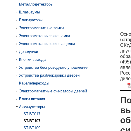
Металлодетекторы
Шлагбаумы
Блокираторы
Электромагнитные замки
Осно
Электромеханические замки
бата
Электромеханические защелки
СКУД
друг
Доводчики
обра
Кнопки выхода
(495
явля
Устройства беспроводного управления
Росс
Устройства разблокировки дверей
диле
Кабелепереходы
Электромагнитные фиксаторы дверей
По
Блоки питания
Аккумуляторы
вы
ST-BT017
об
ST-BT107
си
ST-BT109