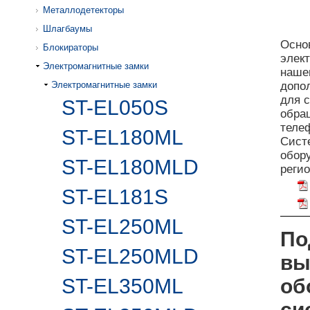
Металлодетекторы
Шлагбаумы
Осно
Блокираторы
элек
Электромагнитные замки
наш
Электромагнитные замки
допо
для 
ST-EL050S
обра
теле
ST-EL180ML
Сист
обору
ST-EL180MLD
реги
ST-EL181S
ST-EL250ML
По
ST-EL250MLD
вы
ST-EL350ML
об
си