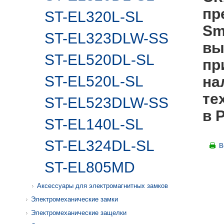
пр
ST-EL320L-SL
Sm
ST-EL323DLW-SS
вы
ST-EL520DL-SL
пр
ST-EL520L-SL
на
те
ST-EL523DLW-SS
в 
ST-EL140L-SL
ST-EL324DL-SL
В
ST-EL805MD
Аксессуары для электромагнитных замков
Электромеханические замки
Электромеханические защелки