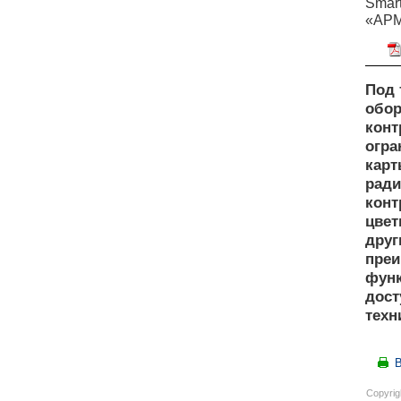
Smar
«АРМ
Под 
обор
конт
огра
карт
ради
конт
цвет
друг
преи
функ
дост
техн
В
Copyrig