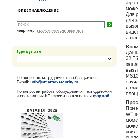
фрон
может
Для 
для 
вызов
например,
проксимити считыватель
виде
авто
Возм
Где купить
Данн
32 Гб
запи
вызы
MS10
По вопросам сотрудничества обращайтесь:
случ
E-mail:
info@smartec-security.ru
движ
По вопросам работы оборудования, техподдержки
площ
и составления КП просим пользоваться
формой
.
Прос
При 
WT п
моме
може
увиде
кноп