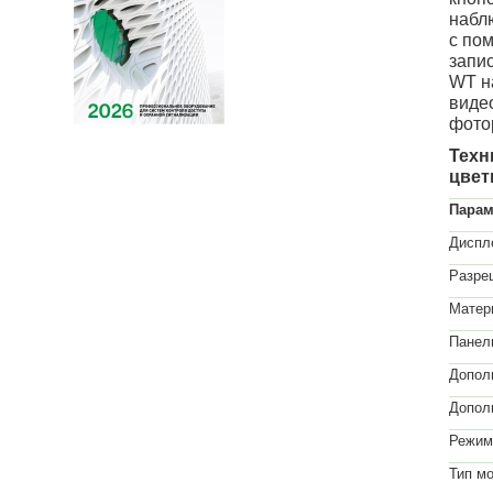
наблю
с пом
запи
WT н
виде
фото
Техн
цвет
Парам
Диспл
Разре
Матер
Панел
Допол
Допол
Режим
Тип м