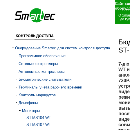
Сайт ко
оборуд
О Smar
Где ку
Бюд
Оборудование Smartec для систем контроля доступа
ST
Программное обеспечение
7-дю
Сетевые контроллеры
WT и
Автономные контроллеры
анал
Биометрические считыватели
720P
устр
Терминалы учета рабочего времени
виде
Контроль маршрутов
режи
мони
Домофоны
вызы
Мониторы
посе
ST-MS104-WT
виде
совм
ST-MS107-WT