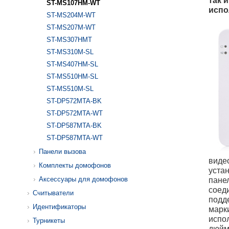
так 
ST-MS107HM-WT
испо
ST-MS204M-WT
ST-MS207M-WT
ST-MS307HMT
ST-MS310M-SL
ST-MS407HM-SL
ST-MS510HM-SL
ST-MS510M-SL
ST-DP572MTA-BK
ST-DP572MTA-WT
ST-DP587MTA-BK
ST-DP587MTA-WT
Панели вызова
виде
Комплекты домофонов
уста
Аксессуары для домофонов
панел
соед
Считыватели
подд
Идентификаторы
марк
испол
Турникеты
дюйм