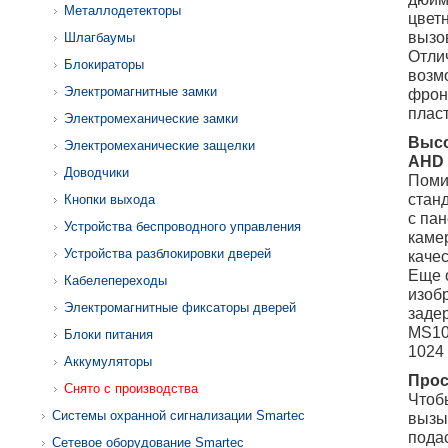
Металлодетекторы
цвет
вызо
Шлагбаумы
Отли
Блокираторы
возм
Электромагнитные замки
фрон
пласт
Электромеханические замки
Высо
Электромеханические защелки
AHD
Доводчики
Поми
стан
Кнопки выхода
с па
Устройства беспроводного управления
каме
Устройства разблокировки дверей
качес
Еще 
Кабелепереходы
изоб
Электромагнитные фиксаторы дверей
заде
MS10
Блоки питания
1024 
Аккумуляторы
Прос
Снято с производства
Чтоб
Системы охранной сигнализации Smartec
вызы
пода
Сетевое оборудование Smartec