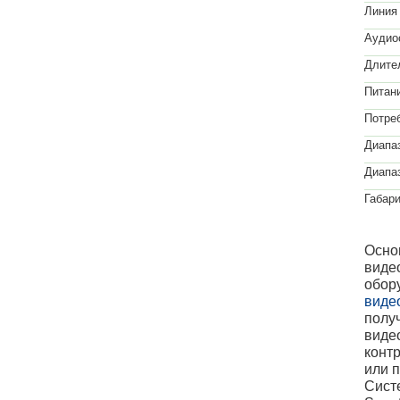
Линия 
Аудио
Длите
Питан
Потре
Диапа
Диапа
Габари
Осно
виде
обор
виде
полу
виде
контр
или 
Сист