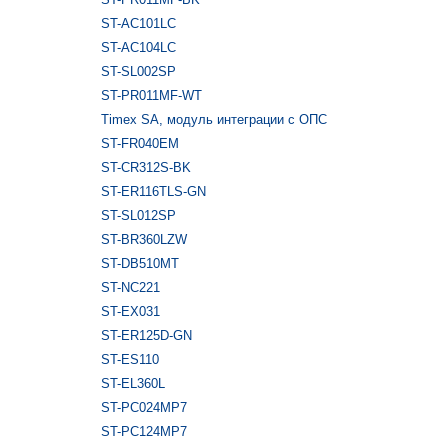
ST-AC101LC
ST-AC104LC
ST-SL002SP
ST-PR011MF-WT
Timex SA, модуль интеграции с ОПС
ST-FR040EM
ST-CR312S-BK
ST-ER116TLS-GN
ST-SL012SP
ST-BR360LZW
ST-DB510MT
ST-NC221
ST-EX031
ST-ER125D-GN
ST-ES110
ST-EL360L
ST-PC024MP7
ST-PC124MP7