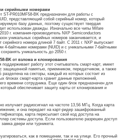
ыми серийными номерами
рт ST-PR010MF58-BK предназначен для работы с
 UID, представляющий собой серийный номер, который
олируемую базу данных, поэтому существует твердая
удет использован дважды. Изначально все чипы Mifare
в 2010 г. компания-производитель NXP Semiconductors
азон уникальных серийных номеров заканчивается, и
 серийного номера длиной 7 байт. С 2011 г. NXP выпускает
ыми 4-байтными номерами (NUID) и с уникальными 7-байтными
 сохранять уникальность до 2050 г.
58-BK от взлома и клонирования
м поддерживает работу этот считыватель смарт-карт, имеет
) с защищенной памятью, приемником, передатчиком, а также
 разделена на секторы, каждый из которых состоит из
ых блоках смарт-карта хранит данные приложений,
его времени сотрудника. Еще один блок предназначен для
 который обеспечивает защиту карты от клонирования и
но излучает радиосигнал на частоте 13,56 МГц. Когда карта
пряжение, и она передает на карт-ридер зашифрованный
ификатора, карта пересылает свой код доступа на
роллер системы доступа. Если пользователю разрешен доступ
 замка двери или турникета.
уатироваться, как в помещении, так и на улице. Его прочный