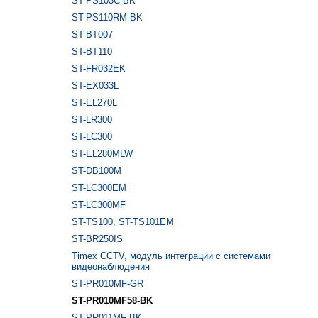
ST-PS103C-BK
ST-PS110RM-BK
ST-BT007
ST-BT110
ST-FR032EK
ST-EX033L
ST-EL270L
ST-LR300
ST-LC300
ST-EL280MLW
ST-DB100M
ST-LC300EM
ST-LC300MF
ST-TS100, ST-TS101EM
ST-BR250IS
Timex CCTV, модуль интеграции с системами
видеонаблюдения
ST-PR010MF-GR
ST-PR010MF58-BK
ST-PR011MF-BK