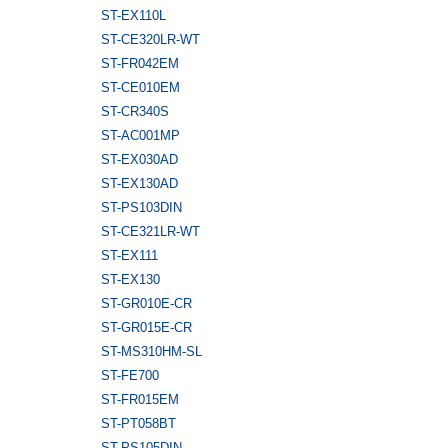
ST-EX110L
ST-CE320LR-WT
ST-FR042EM
ST-CE010EM
ST-CR340S
ST-AC001MP
ST-EX030AD
ST-EX130AD
ST-PS103DIN
ST-CE321LR-WT
ST-EX111
ST-EX130
ST-GR010E-CR
ST-GR015E-CR
ST-MS310HM-SL
ST-FE700
ST-FR015EM
ST-PT058BT
ST-PS105DIN