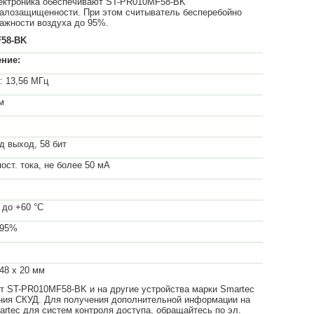
лектроника обеспечивают ST-PR010MF58-BK
далозащищенности. При этом считыватель бесперебойно
лажности воздуха до 95%.
58-
BK
ение:
e: 13,56 МГц
м
д выход, 58 бит
пост. тока, не более 50 мА
5 до +60 °С
 95%
 48 х 20 мм
рт ST-PR010MF58-BK и на другие устройства марки Smartec
ния СКУД. Для получения дополнительной информации на
artec для систем контроля доступа, обращайтесь по эл.