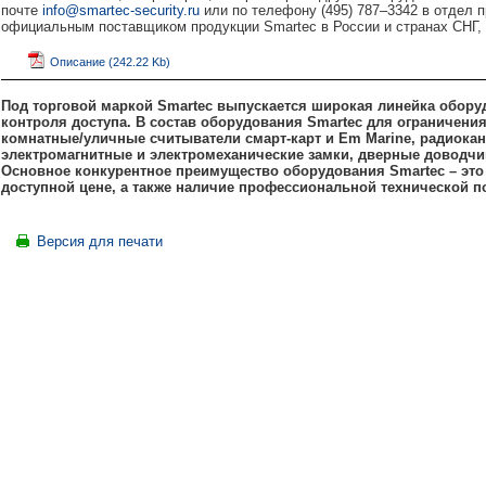
почте
info@smartec-security.ru
или по телефону (495) 787–3342 в отде
официальным поставщиком продукции Smartec в России и странах СНГ,
Описание (242.22 Kb)
Под торговой маркой Smartec выпускается широкая линейка обору
контроля доступа. В состав оборудования Smartec для ограничени
комнатные/уличные считыватели смарт-карт и
Em
Marine, радиока
электромагнитные и электромеханические замки, дверные доводчик
Основное конкурентное преимущество оборудования Smartec – это
доступной цене, а также наличие профессиональной технической п
Версия для печати