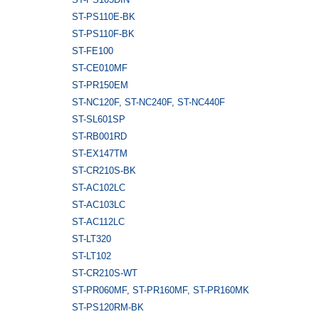
ST-PS110E-BK
ST-PS110F-BK
ST-FE100
ST-CE010MF
ST-PR150EM
ST-NC120F, ST-NC240F, ST-NC440F
ST-SL601SP
ST-RB001RD
ST-EX147TM
ST-CR210S-BK
ST-AC102LC
ST-AC103LC
ST-AC112LC
ST-LT320
ST-LT102
ST-CR210S-WT
ST-PR060MF, ST-PR160MF, ST-PR160MK
ST-PS120RM-BK