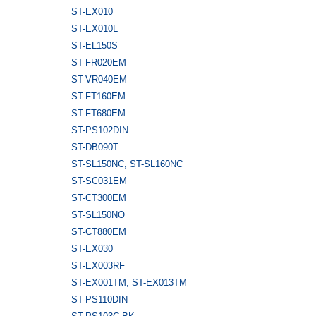
ST-EX010
ST-EX010L
ST-EL150S
ST-FR020EM
ST-VR040EM
ST-FT160EM
ST-FT680EM
ST-PS102DIN
ST-DB090T
ST-SL150NC, ST-SL160NC
ST-SC031EM
ST-CT300EM
ST-SL150NO
ST-CT880EM
ST-EX030
ST-EX003RF
ST-EX001TM, ST-EX013TM
ST-PS110DIN