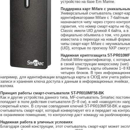
устройство на базе Em Marine.
Поддержка карт Mifare c уникальн
Универсальный считыватель смарт-ка
идентификаторами Mifare c 7-байтным
назначается чипу через строго контр
гарантия, что номер смарт-карты не б
Classic имели UID длиной 4 байта, а 
официально объявила о том, что диап
известила о переходе на новый формат
чипы смарт-карт Mifare с неуникальн
(UID), которые по прогнозу NXP смогут
Надежная криптозащита ST-PR010MF
Любой Mifire-идентификатор, с которы
в своей конструкции микросхему (чип
антенну. Память карты объемом 1−8 КБ
четырех блоков. В трех информационн
например, для идентификации владельца карты в СКУД или учета рабоч
записи и хранения ключа доступа к данным в информационных ячейках,
взлома.
Принцип работы смарт-считывателя ST-PR010MF58-BK
Как и другие устройства данного типа, MF-считыватель Smartec постоян
попадает в поле действия считывателя (5−8 см), в ней «наводится» на
секретный ключ. В случае совпадения ключей ST-PR010MF58-BK и идент
считыватель смарт-карт, который конвертирует его и передает на конт
в охраняемое помещение, то контроллер даст команду на разблокировку
Надежная работа в уличных условиях
Благодаря своей конструкции, этот считыватель смарт-карт может экспл