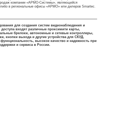
л продаж компании «АРМО-Системы», являющейся
 либо в региональные офисы «АРМО» или дилеров Smartec.
дования для создания систем видеонаблюдения и
я доступа входят различные проксимити карты,
нальные брелоки, автономные и сетевые контроллеры,
и, кнопки выхода и другие устройства для СКУД.
 функциональность, высокое качество и надежность при
оддержки и сервиса в России.