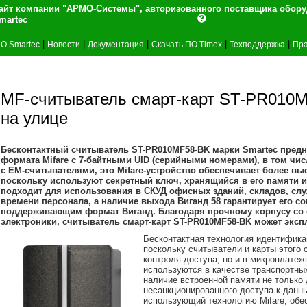
айт компании "АРМО-Системы", авторизованного поставщика обор
martec
|
|
|
|
|
О Smartec
Новости
Документация
Скачать ПО Timex
Техподдержка
Пра
MF-считыватель смарт-карт ST-PR010M
на улице
Бесконтактный считыватель ST-PR010MF58-BK марки Smartec предна
формата Mifare c 7-байтными UID (серийными номерами), в том числе
с EM-считывателями, это Mifare-устройство обеспечивает более в
поскольку используют секретный ключ, хранящийся в его памяти и
подходит для использования в СКУД офисных зданий, складов, сл
времени персонала, а наличие выхода Виганд 58 гарантирует его 
поддерживающим формат Виганд. Благодаря прочному корпусу со 
электроники, считыватель смарт-карт ST-PR010MF58-BK может экспл
Бесконтактная технология идентификац
поскольку считыватели и карты этого 
контроля доступа, но и в микроплатеж
используются в качестве транспортны
наличие встроенной памяти не только 
несанкционированного доступа к данны
использующий технологию Mifare, обе