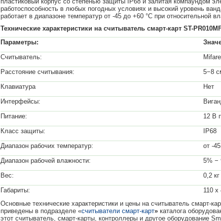
пластиковый корпус со степенью защиты IP68 и залитая компаундом э
работоспособность в любых погодных условиях и высокий уровень ван
работает в диапазоне температур от -45 до +60 °С при относительной в
Технические характеристики на считыватель смарт-карт
ST-
PR010
MF
Параметры:
Знач
Считыватель:
Mifar
Расстояни
е считывания
:
5−8 с
Клавиатура
Нет
Интерфейсы:
Виган
Питание:
12 В 
Класс защиты:
IP68
Диапазон рабочих температур:
от -4
Диапазон рабочей влажности:
5% −
Вес:
0,2 кг
Габариты:
110 х
Основные технические характеристики и цены на считыватель смарт-ка
приведены в подразделе «
считыватели смарт-карт
»
каталога оборудова
этот считыватель, смарт-карты, контроллеры и другое оборудование Sm