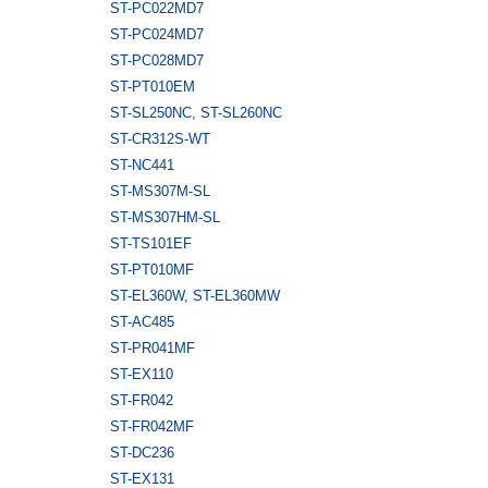
ST-PC022MD7
ST-PC024MD7
ST-PC028MD7
ST-PT010EM
ST-SL250NC, ST-SL260NС
ST-CR312S-WT
ST-NC441
ST-MS307M-SL
ST-MS307HM-SL
ST-TS101EF
ST-PT010MF
ST-EL360W, ST-EL360MW
ST-AC485
ST-PR041MF
ST-EX110
ST-FR042
ST-FR042MF
ST-DC236
ST-EX131