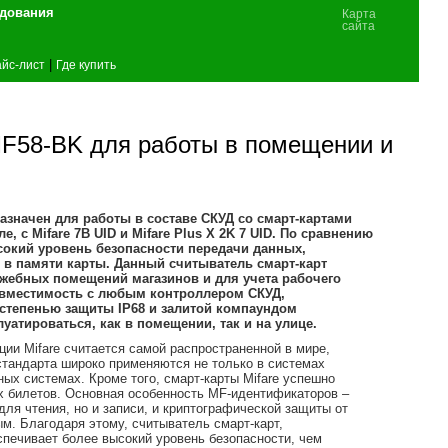
удования
Карта
сайта
|
йс-лист
Где купить
F58-BK для работы в помещении и
значен для работы в составе СКУД со смарт-картами
, с Mifare 7B UID и Mifare Plus X 2K 7 UID. По сравнению
ысокий уровень безопасности передачи данных,
 в памяти карты. Данный считыватель смарт-карт
ужебных помещений магазинов и для учета рабочего
совместимость с любым контроллером СКУД,
степенью защиты IP68 и залитой компаундом
уатироваться, как в помещении, так и на улице.
ии Mifare считается самой распространенной в мире,
стандарта широко применяются не только в системах
ных системах. Кроме того, смарт-карты Mifare успешно
х билетов. Основная особенность MF-идентификаторов –
для чтения, но и записи, и криптографической защиты от
м. Благодаря этому, считыватель смарт-карт,
спечивает более высокий уровень безопасности, чем