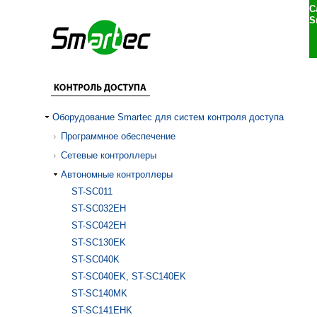
С
S
Оборудование Smartec для систем контроля доступа
Программное обеспечение
Сетевые контроллеры
Автономные контроллеры
ST-SC011
ST-SC032EH
ST-SC042EH
ST-SC130EK
ST-SC040K
ST-SC040EK, ST-SC140EK
ST-SC140MK
ST-SC141EHK