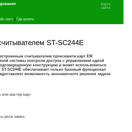
удования
Карта
сайта
|
йс-лист
Где купить
 считывателем ST-SC244E
 встроенным считывателем проксимити карт EM
мной системы контроля доступа с управлением одной
огодозащищенную конструкцию и может использоваться
е. ST-SC244E обеспечивает только базовый функционал
редоставляет возможность экономичного решения задачи
 или мастер-карт
ты реле замка