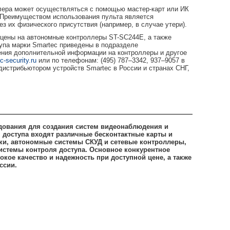
лера может осуществляться с помощью мастер-карт или ИК
. Преимуществом использования пульта является
з их физического присутствия (например, в случае утери).
 цены на автономные контроллеры ST-SC244E, а также
тупа марки Smartec приведены в подразделе
чения дополнительной информации на контроллеры и другое
-security.ru
или по телефонам: (495) 787–3342, 937–9057 в
стрибьютором устройств Smartec в России и странах СНГ,
дования для создания систем видеонаблюдения и
я доступа входят различные бесконтактные карты и
оки, автономные системы СКУД и сетевые контроллеры,
системы контроля доступа. Основное конкурентное
кое качество и надежность при доступной цене, а также
ссии.