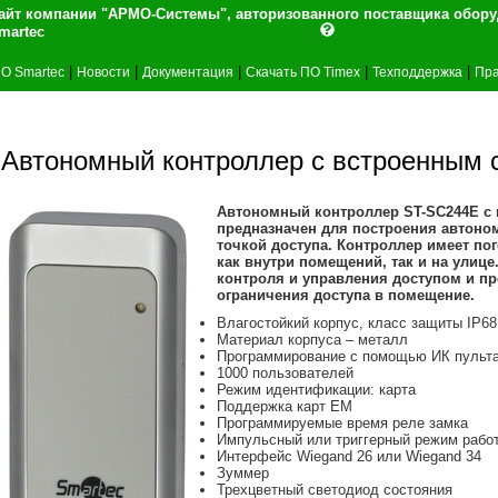
айт компании "АРМО-Системы", авторизованного поставщика обор
martec
|
|
|
|
|
О Smartec
Новости
Документация
Скачать ПО Timex
Техподдержка
Пра
Автономный контроллер с встроенным
Автономный контроллер ST-SC244E с
предназначен для построения автоно
точкой доступа. Контроллер имеет п
как внутри помещений, так и на улиц
контроля и управления доступом и п
ограничения доступа в помещение.
Влагостойкий корпус, класс защиты IP68
Материал корпуса – металл
Программирование с помощью ИК пульта
1000 пользователей
Режим идентификации: карта
Поддержка карт EM
Программируемые время реле замка
Импульсный или триггерный режим рабо
Интерфейс Wiegand 26 или Wiegand 34
Зуммер
Трехцветный светодиод состояния