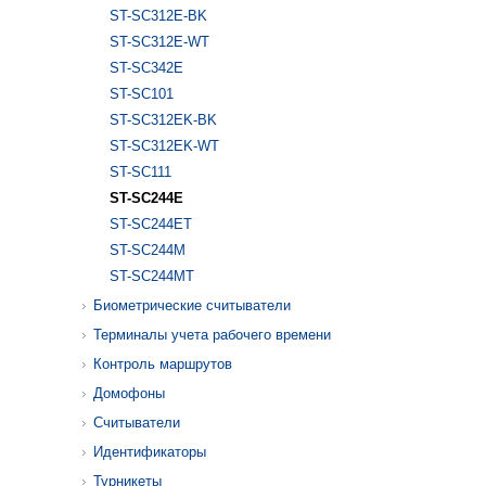
ST-SC312E-BK
ST-SC312E-WT
ST-SC342E
ST-SC101
ST-SC312EK-BK
ST-SC312EK-WT
ST-SC111
ST-SC244E
ST-SC244ET
ST-SC244M
ST-SC244MT
Биометрические считыватели
Терминалы учета рабочего времени
Контроль маршрутов
Домофоны
Считыватели
Идентификаторы
Турникеты