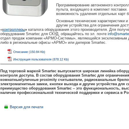
Программирование автономного контрол
пульта, входящего в комплект поставки
возможность удаления отдельных карт бе
Основные технические характеристики и
другие устройства для ограничения дос
«
контроллеры
»
каталога оборудования этого производителя. Для полу
оборудование Smartec для СКУД, обращайтесь по эл. почте
info@smartec
отдел продаж компании «АРМО-Системы», являющейся эксклюзивным ди
либо в региональные офисы «АРМО» или дилеров Smartec.
Описание (150.84 Kb)
Инструкция пользователя (878.12 Kb)
Под торговой маркой Smartec выпускается широкая линейка обору
контроля доступа. В состав оборудования Smartec для ограничени
комнатные/уличные
proximity считыватели, радиоканальные брел
электромагнитные замки, кнопки выхода и другие устройства для 
преимущество оборудования Smartec – это функциональность, высо
наличие профессиональной технической поддержки и сервиса в Ро
Версия для печати