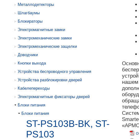
Металлодетекторы
Шлагбаумы
Блокираторы
Электромагнитные замки
Электромеханические замки
Электромеханические защелки
Доводчики
Основн
Кнопки выхода
беспер
Устройства беспроводного управления
устрой
Устройства разблокировки дверей
наше
дополн
Кабелепереходы
оборуд
Электромагнитные фиксаторы дверей
обраща
Блоки питания
телефо
Систе
Блоки питания
Smarte
ST-PS103B-BK, ST-
«АРМО»
PS103
О