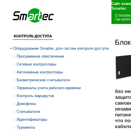
Сайт комп
Smartec
О Smarte
Где купит
Блок
Оборудование Smartec для систем контроля доступа
Программное обеспечение
Сетевые контроллеры
Автономные контроллеры
Биометрические считыватели
Терминалы учета рабочего времени
без н
Контроль маршрутов
защит
самов
Домофоны
незав
Считыватели
питан
Идентификаторы
что п
кабеле
Турникеты