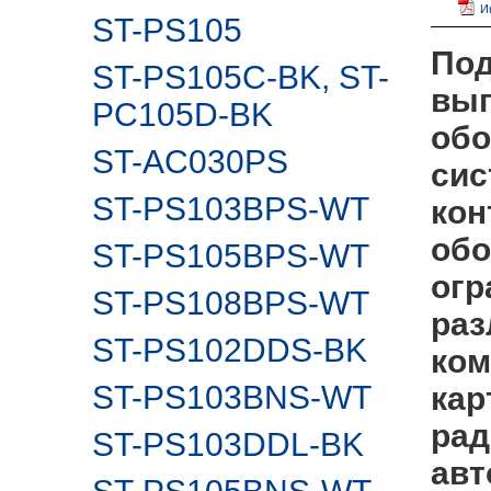
И
ST-PS105
Под
ST-PS105C-BK, ST-
вып
PC105D-BK
обо
ST-AC030PS
сис
ST-PS103BPS-WT
кон
обо
ST-PS105BPS-WT
огр
ST-PS108BPS-WT
раз
ST-PS102DDS-BK
ком
ST-PS103BNS-WT
кар
рад
ST-PS103DDL-BK
авт