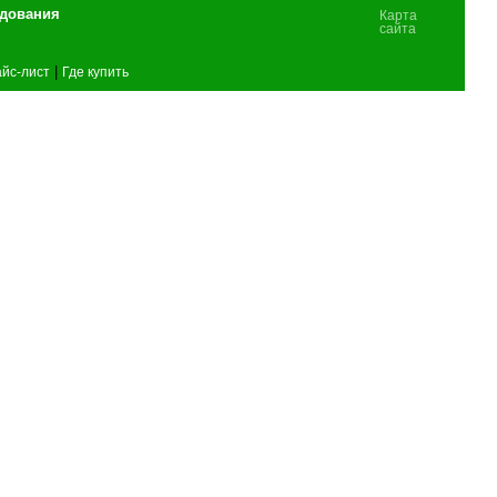
удования
Карта
сайта
|
йс-лист
Где купить