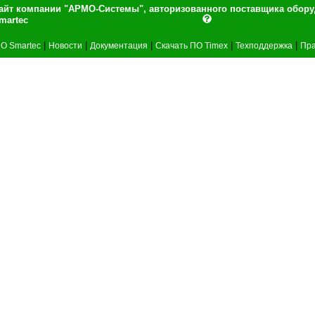
айт компании "АРМО-Системы", авторизованного поставщика обор
martec
|
|
|
|
|
О Smartec
Новости
Документация
Скачать ПО Timex
Техподдержка
Пра