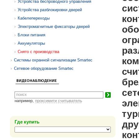
Устройства беспроводного управления
сис
Устройства разблокировки дверей
кон
Кабелепереходы
Электромагнитные фиксаторы дверей
обо
Блоки питания
огр
Аккумуляторы
раз
Снято с производства
ко
Системы охранной сигнализации Smartec
Сетевое оборудование Smartec
счи
бре
сет
эле
например,
проксимити считыватель
тур
Где купить
дру
кон