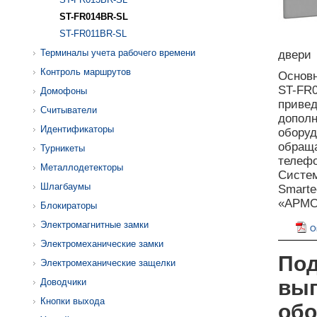
ST-FR014BR-SL
ST-FR011BR-SL
Терминалы учета рабочего времени
двери
Контроль маршрутов
Основн
ST-FR0
Домофоны
приве
Считыватели
дополн
Идентификаторы
оборуд
обраща
Турникеты
телефо
Металлодетекторы
Систе
Шлагбаумы
Smarte
«АРМО»
Блокираторы
Электромагнитные замки
О
Электромеханические замки
Под
Электромеханические защелки
вып
Доводчики
Кнопки выхода
обо