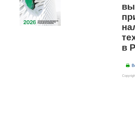
вы
пр
на
те
в 
В
Copyrigh