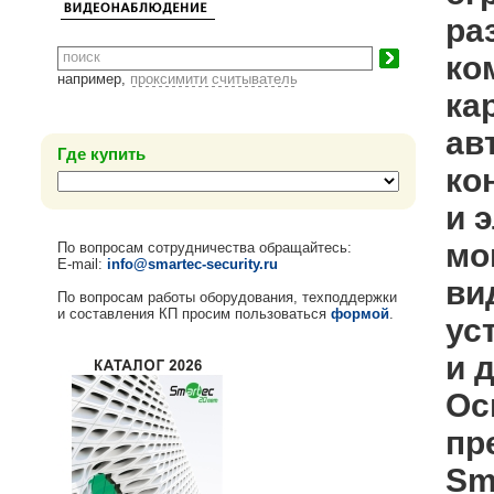
ра
ко
например,
проксимити считыватель
ка
ав
Где купить
ко
и 
мо
По вопросам сотрудничества обращайтесь:
E-mail:
info@smartec-security.ru
ви
По вопросам работы оборудования, техподдержки
и составления КП просим пользоваться
формой
.
ус
и 
Ос
пр
Sm