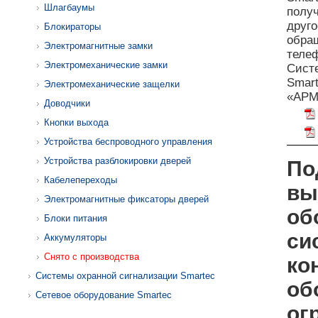
Шлагбаумы
полу
друго
Блокираторы
обращ
Электромагнитные замки
телеф
Электромеханические замки
Сист
Smart
Электромеханические защелки
«АРМ
Доводчики
Кнопки выхода
Устройства беспроводного управления
Устройства разблокировки дверей
По
Кабелепереходы
вы
Электромагнитные фиксаторы дверей
об
Блоки питания
си
Аккумуляторы
Снято с производства
ко
Системы охранной сигнализации Smartec
об
Сетевое оборудование Smartec
ог