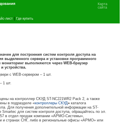
удования
Карта
сайта
|
йс-лист
Где купить
начен для построения систем контроля доступа на
ия выделенного сервера и установки программного
 и мониторинг выполняются через WEB-браузер
и устройства.
вери c WEB-сервером – 1 шт.
– 1 шт.
 цены на контроллер СКУД ST-NC221WR2 Pack 2, а также
дены в подразделе «
контроллеры СКУД
»
каталога
упа. Для получения дополнительной информации на ST-
 Smartec для систем контроля доступа, обращайтесь по эл.
9057 в отдел продаж компании «АРМО-Системы»,
и и странах СНГ, либо в региональные офисы «АРМО» или