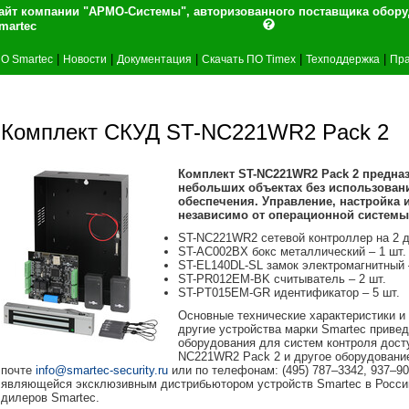
айт компании "АРМО-Системы", авторизованного поставщика обор
martec
|
|
|
|
|
О Smartec
Новости
Документация
Скачать ПО Timex
Техподдержка
Пра
Комплект СКУД ST-NC221WR2 Pack 2
Комплект ST-NC221WR2 Pack 2 предназ
небольших объектах без использован
обеспечения. Управление, настройка
независимо от операционной системы 
ST-NC221WR2 сетевой контроллер на 2 д
ST-AC002BX бокс металлический – 1 шт.
ST-EL140DL-SL замок электромагнитный 
ST-PR012EM-BK считыватель – 2 шт.
ST-PT015EM-GR идентификатор – 5 шт.
Основные технические характеристики и
другие устройства марки Smartec приве
оборудования для систем контроля дост
NC221WR2 Pack 2 и другое оборудование
почте
info@smartec-security.ru
или по телефонам: (495) 787–3342, 937–
являющейся эксклюзивным дистрибьютором устройств Smartec в Росси
дилеров Smartec.