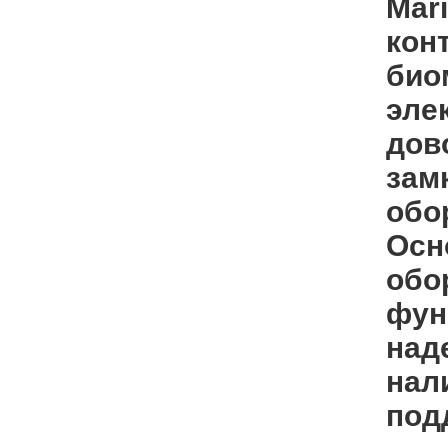
Mar
кон
био
эле
дов
зам
обо
Осн
обо
фун
над
нал
под