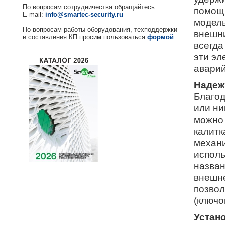
По вопросам сотрудничества обращайтесь:
помощь
E-mail:
info@smartec-security.ru
модель
По вопросам работы оборудования, техподдержки
внешни
и составления КП просим пользоваться
формой
.
всегда
эти эл
аварий
Надеж
Благод
или ни
можно 
калитк
механи
исполь
назван
внешне
позвол
(ключо
Устан