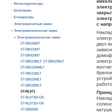
никел
Металлодетекторы
элект
Шлагбаумы
закры
Блокираторы
элект
с напр
Электромагнитные замки
Электромеханические замки
Наклад
электр
Электромеханические замки
двух в
ST-DB100MT
зависи
ST-DB410MT
домофо
ST-DB420MT
электр
ST-DB510MLT, ST-DB520MLT
контак
ST-DB510WMLT
брелок
ST-DB511MLT
устрой
ST-DB525MLT
работ
ST-DB526MLT
ST-RL073
Принц
Наклад
ST-RL073DI-GR
солено
ST-RL073SI-GR
катушк
ST-DB650M