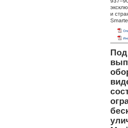
937–9
эксклю
и стра
Smarte
Опи
Инс
Под
вып
обо
вид
сос
огр
бес
ули