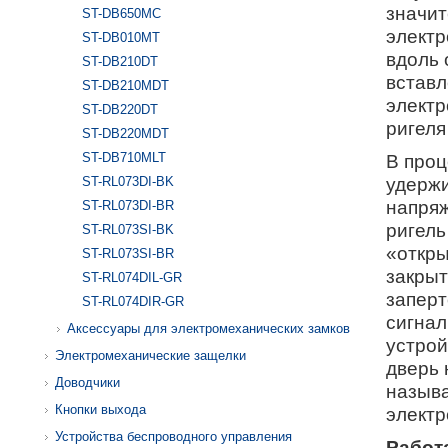
значит
ST-DB650MC
электр
ST-DB010MT
вдоль 
ST-DB210DT
вставл
ST-DB210MDT
электр
ST-DB220DT
ригеля
ST-DB220MDT
ST-DB710MLT
В проц
удержи
ST-RL073DI-BK
напряж
ST-RL073DI-BR
ригель
ST-RL073SI-BK
«откры
ST-RL073SI-BR
закрыт
ST-RL074DIL-GR
заперт
ST-RL074DIR-GR
сигнал
Аксессуары для электромеханических замков
устрой
Электромеханические защелки
дверь 
Доводчики
называ
Кнопки выхода
электр
Устройства беспроводного управления
Работ