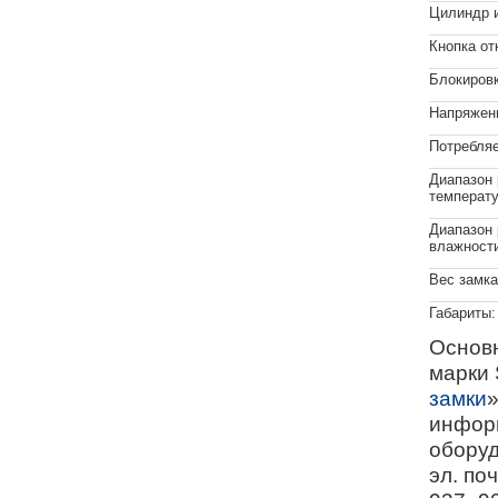
Цилиндр и
Кнопка от
Блокировк
Напряжени
Потребляе
Диапазон 
температу
Диапазон 
влажност
Вес замка
Габариты:
Основн
марки 
замки
»
информ
оборуд
эл. по