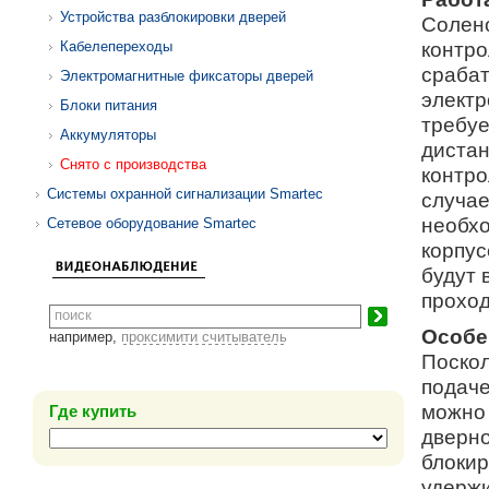
Устройства разблокировки дверей
Солено
контро
Кабелепереходы
срабат
Электромагнитные фиксаторы дверей
электр
Блоки питания
требуе
Аккумуляторы
диста
Снято с производства
контро
Системы охранной сигнализации Smartec
случае
необхо
Сетевое оборудование Smartec
корпус
будут 
прохо
Особе
например,
проксимити считыватель
Поскол
подаче
можно 
Где купить
дверно
блокир
удержи