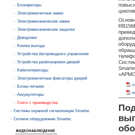
повыси
Блокираторы
циклов
Электромагнитные замки
Основн
Электромеханические замки
RB156
Электромеханические защелки
приве
Доводчики
допол
оборуд
Кнопки выхода
обраща
Устройства беспроводного управления
телеф
Систе
Устройства разблокировки дверей
Smarte
Кабелепереходы
«АРМО»
Электромагнитные фиксаторы дверей
О
Блоки питания
И
Аккумуляторы
Снято с производства
Под
Системы охранной сигнализации Smartec
вып
Сетевое оборудование Smartec
обо