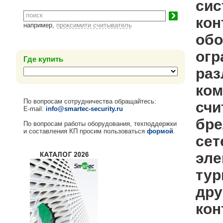
сис
кон
например,
проксимити считыватель
обо
огр
Где купить
раз
ко
По вопросам сотрудничества обращайтесь:
счи
E-mail:
info@smartec-security.ru
бре
По вопросам работы оборудования, техподдержки
и составления КП просим пользоваться
формой
.
сет
эле
тур
дру
кон