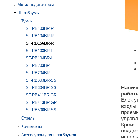
Металлодетекторы
Шлагбаумы
Тумбы
ST-RB103BR-R
ST-RB104BR-R
ST-RB156BR-R
ST-RB103BR-L
ST-RB104BR-L
ST-RB203BR
ST-RB204BR
ST-RB303BR-SS
Налич
ST-RB304BR-SS
работ
ST-RB411BR-GR
Блок у
ST-RB413BR-GR
входы 
ST-RB500BR-SS
приемн
управл
Стрелы
Кроме 
Комплекты
поддер
Аксессуары для шлагбаумов
исполь