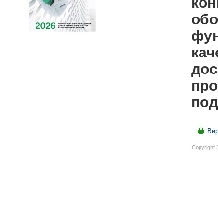
кон
обо
фун
кач
дос
про
под
Вер
Copyright 