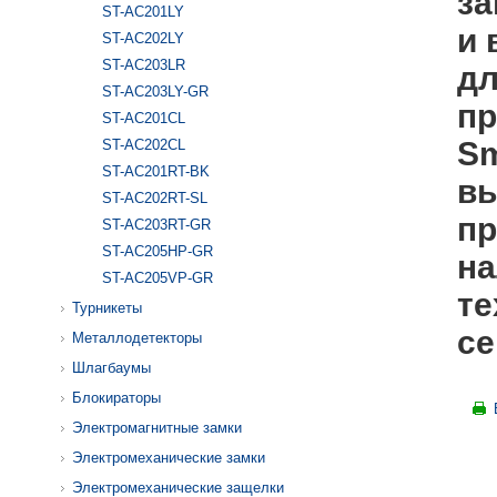
за
ST-AC201LY
и 
ST-AC202LY
ST-AC203LR
дл
ST-AC203LY-GR
пр
ST-AC201CL
Sm
ST-AC202CL
ST-AC201RT-BK
вы
ST-AC202RT-SL
пр
ST-AC203RT-GR
ST-AC205HP-GR
на
ST-AC205VP-GR
те
Турникеты
се
Металлодетекторы
Шлагбаумы
Блокираторы
Электромагнитные замки
Электромеханические замки
Электромеханические защелки