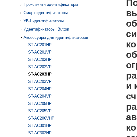
По
Проксимити идентификаторы
вы
Смарт-идентификаторы
об
УВЧ идентификаторы
Идентификаторы iButton
си
Аксессуары для идентификаторов
ко
ST-AC201HP
об
ST-AC201VP
ST-AC202HP
ог
ST-AC202VP
ра
ST-AC203HP
ST-AC203VP
и 
ST-AC204HP
сч
ST-AC204VP
ST-AC205HP
ра
ST-AC205VP
ав
ST-AC206VHP
ко
ST-AC301HP
ST-AC302HP