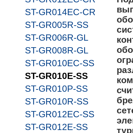
вып
ST-GR014EC-CR
обо
ST-GR005R-SS
сис
ST-GR006R-GL
кон
обо
ST-GR008R-GL
огр
ST-GR010EC-SS
раз
ST-GR010E-SS
ко
ST-GR010P-SS
счи
бре
ST-GR010R-SS
сет
ST-GR012EC-SS
эле
ST-GR012E-SS
тур