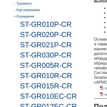
выпол
Турникеты
Картоприемники
Ограждения
ST-GR010P-CR
ST-GR020P-CR
Основн
ST-GR021P-CR
а такж
наше
ST-GR030P-CR
дополн
оборуд
обраща
ST-GR005R-CR
телефо
Систе
ST-GR010R-CR
Smarte
«АРМО»
ST-GR015R-CR
О
ST-GR010EC-CR
И
ST-GR012EC-CR
Под