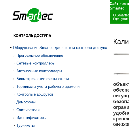
Сайт комп
Smartec
О Smarte
Где купит
Кали
Оборудование Smartec для систем контроля доступа
Программное обеспечение
Сетевые контроллеры
Автономные контроллеры
Биометрические считыватели
объек
Терминалы учета рабочего времени
обесп
Контроль маршрутов
ситуа
безоп
Домофоны
огран
Считыватели
удобно
Идентификаторы
крепеж
GR020P
Турникеты