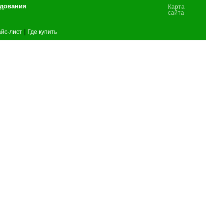
удования
Карта
сайта
|
йс-лист
Где купить