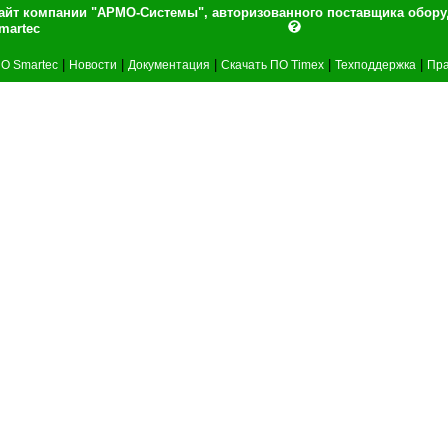
айт компании "АРМО-Системы", авторизованного поставщика обор
martec
|
|
|
|
|
О Smartec
Новости
Документация
Скачать ПО Timex
Техподдержка
Пра