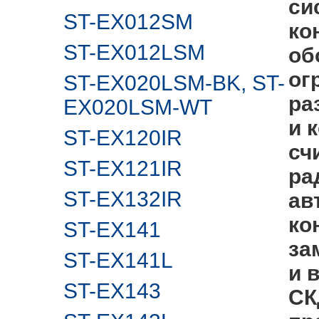
си
ST-EX012SM
ко
ST-EX012LSM
об
ог
ST-EX020LSM-BK, ST-
ра
EX020LSM-WT
и 
ST-EX120IR
сч
ST-EX121IR
ра
ST-EX132IR
ав
ко
ST-EX141
за
ST-EX141L
и 
ST-EX143
СК