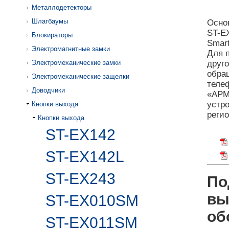
Металлодетекторы
Шлагбаумы
Осно
ST-E
Блокираторы
Smar
Электромагнитные замки
Для 
Электромеханические замки
друго
обра
Электромеханические защелки
телеф
Доводчики
«АРМ
устро
Кнопки выхода
реги
Кнопки выхода
ST-EX142
ST-EX142L
ST-EX243
По
вы
ST-EX010SM
об
ST-EX011SM