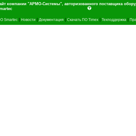
айт компании "АРМО-Системы", авторизованного поставщика обор
martec
|
|
|
|
|
О Smartec
Новости
Документация
Скачать ПО Timex
Техподдержка
Пра