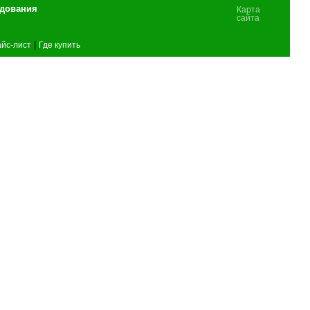
удования
Карта
сайта
|
йс-лист
Где купить