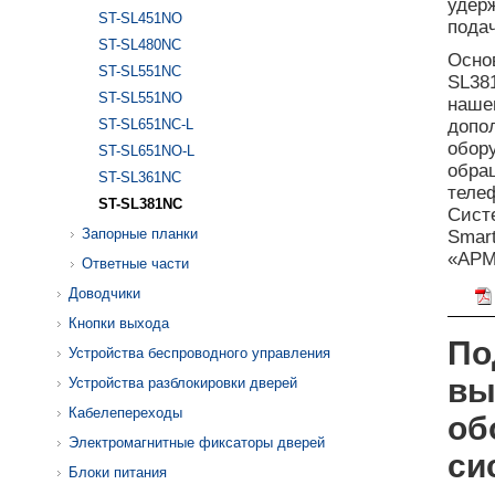
удер
ST-SL451NO
подач
ST-SL480NC
Осно
ST-SL551NC
SL38
ST-SL551NO
наш
ST-SL651NC-L
допо
обор
ST-SL651NO-L
обра
ST-SL361NC
теле
ST-SL381NC
Сист
Запорные планки
Smar
«АРМ
Ответные части
Доводчики
Кнопки выхода
По
Устройства беспроводного управления
вы
Устройства разблокировки дверей
Кабелепереходы
об
Электромагнитные фиксаторы дверей
си
Блоки питания