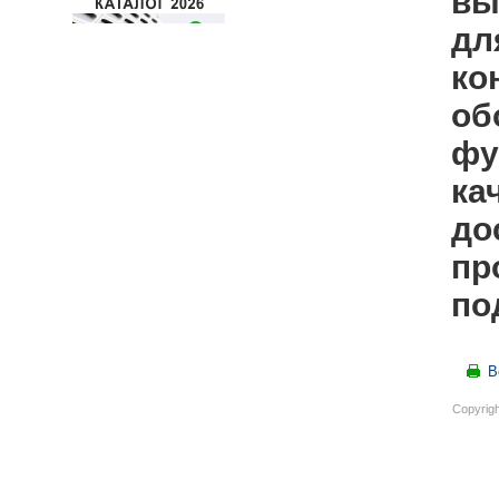
вы
дл
ко
об
фу
ка
до
пр
по
В
Copyrigh