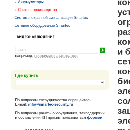
ко
Аккумуляторы
ус
Снято с производства
Системы охранной сигнализации Smartec
ог
Сетевое оборудование Smartec
ра
ко
и 
например,
проксимити считыватель
се
ко
Где купить
би
эл
со
По вопросам сотрудничества обращайтесь:
E-mail:
info@smartec-security.ru
за
По вопросам работы оборудования, техподдержки
и составления КП просим пользоваться
формой
.
эл