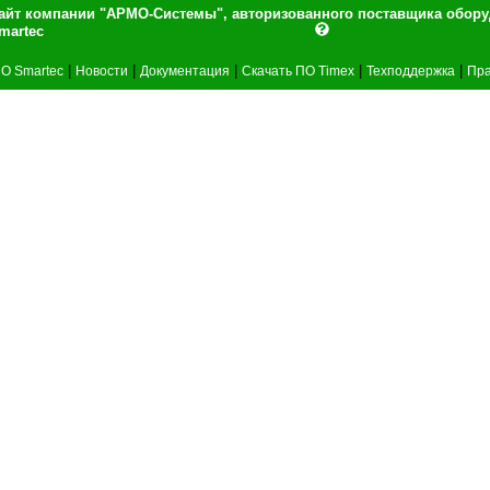
айт компании "АРМО-Системы", авторизованного поставщика обор
martec
|
|
|
|
|
О Smartec
Новости
Документация
Скачать ПО Timex
Техподдержка
Пра