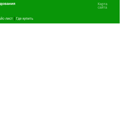
удования
Карта
сайта
|
йс-лист
Где купить