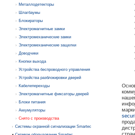
Металлодетекторы
Шлагбаумы
Блокираторы
Электромагнитные замки
Электромеханические замки
Электромеханические защелки
Доводчики
Кнопки выхода
Устройства беспроводного управления
Устройства разблокировки дверей
Основ
Кабелепереходы
комм
Электромагнитные фиксаторы дверей
наш
Блоки питания
инфо
марки
Аккумуляторы
securi
Снято с производства
прод
Системы охранной сигнализации Smartec
дист
стра
Сетевое оборудование Smartec