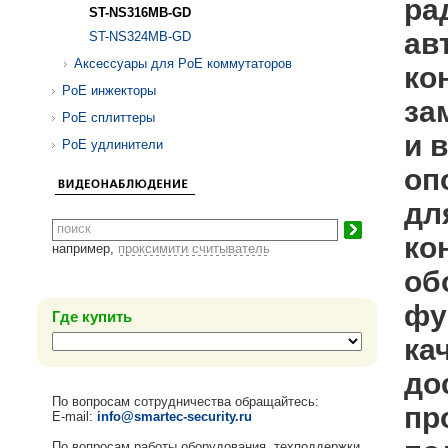
ра
ST-NS316MB-GD
ав
ST-NS324MB-GD
Аксессуары для PoE коммутаторов
ко
PoE инжекторы
за
PoE сплиттеры
и 
PoE удлинители
оп
дл
ко
например,
проксимити считыватель
об
фу
Где купить
ка
до
По вопросам сотрудничества обращайтесь:
пр
E-mail:
info@smartec-security.ru
По вопросам работы оборудования, техподдержки