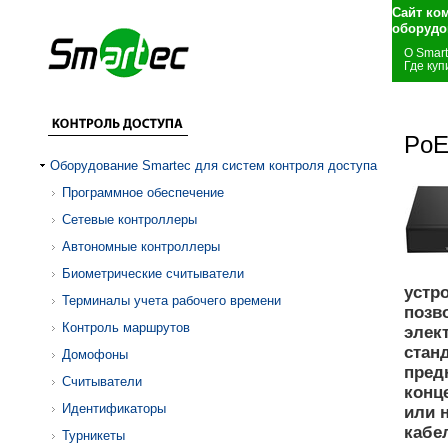
Сайт ко
оборудо
О Smar
Где куп
PoE
Оборудование Smartec для систем контроля доступа
Программное обеспечение
Сетевые контроллеры
Автономные контроллеры
Биометрические считыватели
устро
Терминалы учета рабочего времени
позв
Контроль маршрутов
элек
стан
Домофоны
пред
Считыватели
конц
Идентификаторы
или 
кабе
Турникеты