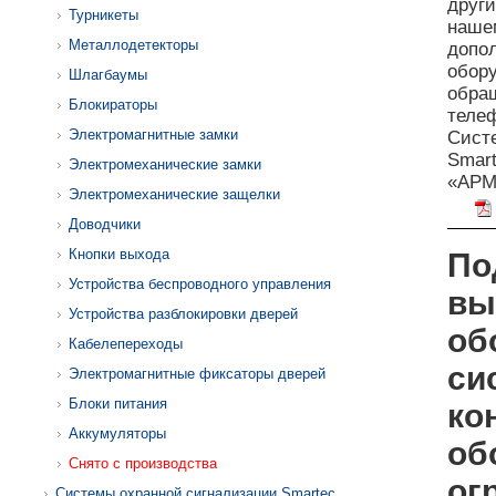
други
Турникеты
наш
Металлодетекторы
допо
обору
Шлагбаумы
обращ
Блокираторы
телеф
Электромагнитные замки
Сист
Smart
Электромеханические замки
«АРМ
Электромеханические защелки
Доводчики
Кнопки выхода
По
Устройства беспроводного управления
вы
Устройства разблокировки дверей
об
Кабелепереходы
си
Электромагнитные фиксаторы дверей
Блоки питания
ко
Аккумуляторы
об
Снято с производства
ог
Системы охранной сигнализации Smartec