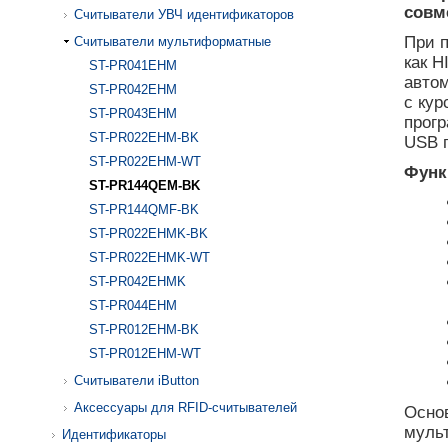
совм
Считыватели УВЧ идентификаторов
При п
Считыватели мультиформатные
как H
ST-PR041EHM
автом
ST-PR042EHM
с ку
ST-PR043EHM
прог
ST-PR022EHM-BK
USB п
ST-PR022EHM-WT
Функ
ST-PR144QEM-BK
ST-PR144QMF-BK
ST-PR022EHMK-BK
ST-PR022EHMK-WT
ST-PR042EHMK
ST-PR044EHM
ST-PR012EHM-BK
ST-PR012EHM-WT
Считыватели iButton
Аксессуары для RFID-считывателей
Основ
муль
Идентификаторы