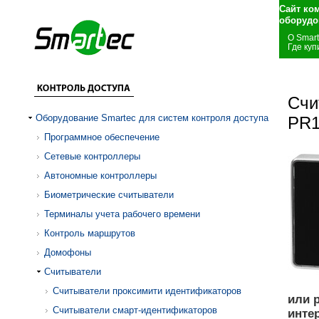
Сайт ко
оборудо
О Smar
Где куп
Счи
Оборудование Smartec для систем контроля доступа
PR
Программное обеспечение
Сетевые контроллеры
Автономные контроллеры
Биометрические считыватели
Терминалы учета рабочего времени
Контроль маршрутов
Домофоны
Считыватели
Считыватели проксимити идентификаторов
или 
Считыватели смарт-идентификаторов
инте