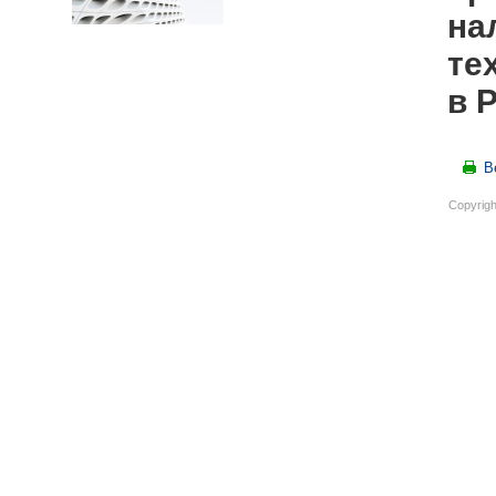
на
те
в 
В
Copyrigh