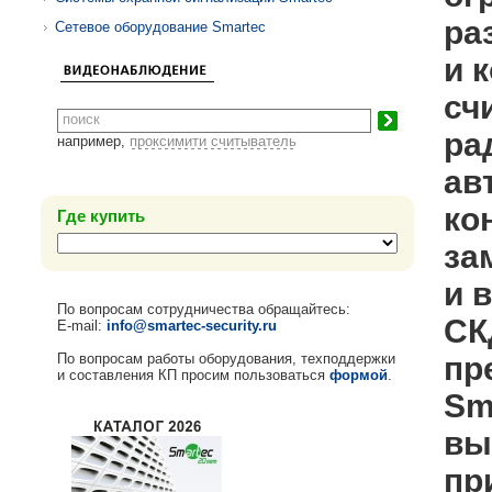
ра
Сетевое оборудование Smartec
и 
сч
ра
например,
проксимити считыватель
ав
ко
Где купить
за
и 
По вопросам сотрудничества обращайтесь:
СК
E-mail:
info@smartec-security.ru
По вопросам работы оборудования, техподдержки
пр
и составления КП просим пользоваться
формой
.
Sm
вы
пр