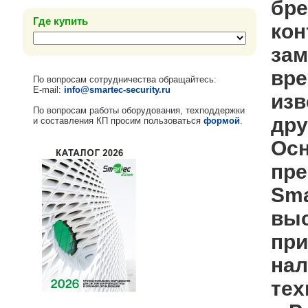
бре
Где купить
кон
зам
вре
По вопросам сотрудничества обращайтесь:
E-mail:
info@smartec-security.ru
изв
По вопросам работы оборудования, техподдержки
дру
и составления КП просим пользоваться
формой
.
Осн
пре
Sma
выс
при
нал
тех