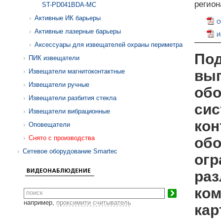
регио
ST-PD041BDA-MC
Активные ИК барьеры
О
Активные лазерные барьеры
И
Аксессуары для извещателей охраны периметра
Под
ПИК извещатели
Извещатели магнитоконтактные
вып
Извещатели ручные
обо
Извещатели разбития стекла
сис
Извещатели вибрационные
кон
Оповещатели
Снято с производства
обо
Сетевое оборудование Smartec
огр
раз
ком
например,
проксимити считыватель
кар