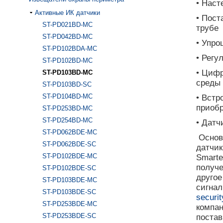
• Наст
Активные ИК датчики
• Пост
ST-PD021BD-MC
трубе
ST-PD042BD-MC
• Упр
ST-PD102BDA-MC
• Регу
ST-PD102BD-MC
• Цифр
ST-PD103BD-MC
среды
ST-PD103BD-SC
ST-PD104BD-MC
• Встр
приобр
ST-PD253BD-MC
ST-PD254BD-MC
• Датч
ST-PD062BDE-MC
Основ
ST-PD062BDE-SC
датчик
ST-PD102BDE-MC
Smart
получ
ST-PD102BDE-SC
другое
ST-PD103BDE-MC
сигнал
ST-PD103BDE-SC
securit
ST-PD253BDE-MC
компа
ST-PD253BDE-SC
постав