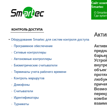
Сайт ком
Smartec
О Smarte
Где купит
Акти
Оборудование Smartec для систем контроля доступа
Актив
Программное обеспечение
предн
Сетевые контроллеры
барье
Автономные контроллеры
Устро
внутр
Биометрические считыватели
объек
Терминалы учета рабочего времени
протя
Контроль маршрутов
любую
приче
Домофоны
Возмо
Считыватели
перек
Идентификаторы
комби
взаим
Турникеты