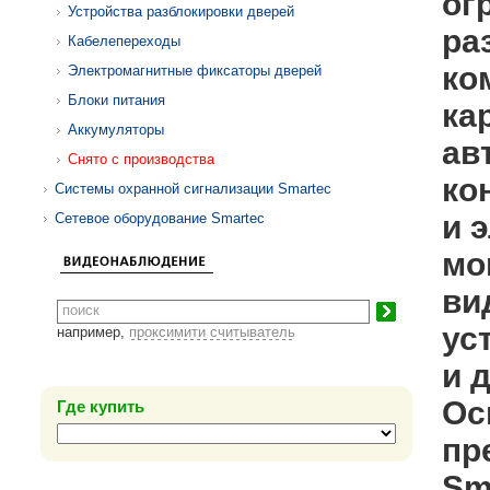
ог
Устройства разблокировки дверей
ра
Кабелепереходы
ко
Электромагнитные фиксаторы дверей
Блоки питания
ка
Аккумуляторы
ав
Снято с производства
ко
Системы охранной сигнализации Smartec
и 
Сетевое оборудование Smartec
мо
ви
ус
например,
проксимити считыватель
и 
Ос
Где купить
пр
Sm