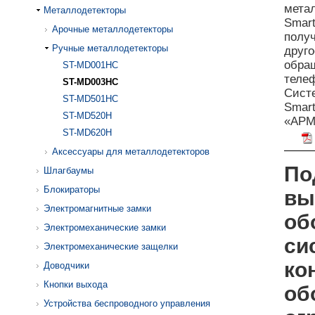
метал
Металлодетекторы
Smar
Арочные металлодетекторы
полу
Ручные металлодетекторы
друго
обращ
ST-MD001HC
телеф
ST-MD003HC
Сист
ST-MD501HC
Smart
ST-MD520H
«АРМ
ST-MD620H
Аксессуары для металлодетекторов
По
Шлагбаумы
Блокираторы
вы
Электромагнитные замки
об
Электромеханические замки
си
Электромеханические защелки
ко
Доводчики
Кнопки выхода
об
Устройства беспроводного управления