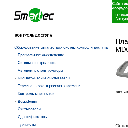
Сайт ко
оборудо
О Smar
Где куп
Пла
Оборудование Smartec для систем контроля доступа
MD
Программное обеспечение
Сетевые контроллеры
Автономные контроллеры
Биометрические считыватели
Терминалы учета рабочего времени
мета
Контроль маршрутов
Домофоны
Считыватели
Идентификаторы
Турникеты
Основ