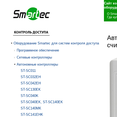
Сайт к
оборуд
О Smar
Где ку
Ав
Оборудование Smartec для систем контроля доступа
сч
Программное обеспечение
Сетевые контроллеры
Автономные контроллеры
ST-SC011
ST-SC032EH
ST-SC042EH
ST-SC130EK
ST-SC040K
ST-SC040EK, ST-SC140EK
ST-SC140MK
ST-SC141EHK