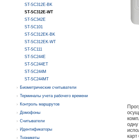
ST-SC312E-BK
ST-SC312E-WT
ST-SC342E
ST-SC101
ST-SC312EK-BK
ST-SC312EK-WT
ST-SC111
ST-SC244E
ST-SC244ET
ST-SC244M
ST-SC244MT
Биометрические считыватели
Терминалы учета рабочего времени
Контроль маршрутов
Прог
осущ
Домофоны
комп
Считыватели
одну
Идентификаторы
испо
карт
Турникеты