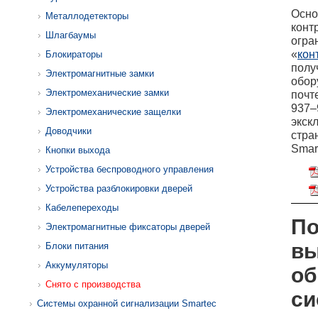
Осно
Металлодетекторы
конт
Шлагбаумы
огра
«
кон
Блокираторы
полу
Электромагнитные замки
обор
Электромеханические замки
почт
937–
Электромеханические защелки
экск
Доводчики
стра
Smar
Кнопки выхода
Устройства беспроводного управления
Устройства разблокировки дверей
Кабелепереходы
По
Электромагнитные фиксаторы дверей
вы
Блоки питания
Аккумуляторы
об
Снято с производства
си
Системы охранной сигнализации Smartec