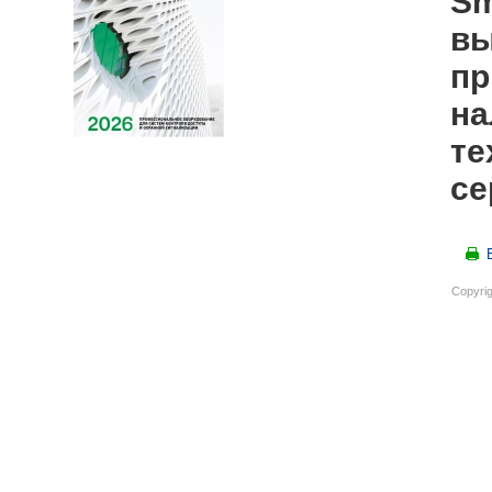
Sm
вы
пр
на
те
се
Copyrig