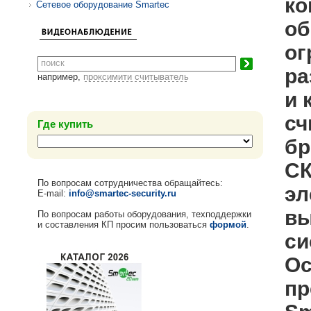
ко
Сетевое оборудование Smartec
об
ог
ра
например,
проксимити считыватель
и 
сч
Где купить
бр
СК
По вопросам сотрудничества обращайтесь:
эл
E-mail:
info@smartec-security.ru
вы
По вопросам работы оборудования, техподдержки
и составления КП просим пользоваться
формой
.
си
Ос
пр