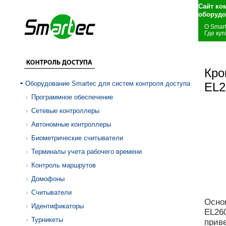
Сайт ко
оборудо
О Smar
Где куп
Кро
Оборудование Smartec для систем контроля доступа
EL2
Программное обеспечение
Сетевые контроллеры
Автономные контроллеры
Биометрические считыватели
Терминалы учета рабочего времени
Контроль маршрутов
Домофоны
Считыватели
Осно
Идентификаторы
EL260
Турникеты
прив