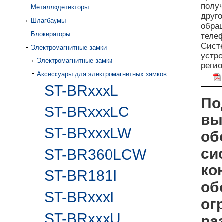
полу
Металлодетекторы
друго
Шлагбаумы
обра
Блокираторы
теле
Сист
Электромагнитные замки
устро
Электромагнитные замки
реги
Аксессуары для электромагнитных замков
ST-BRxxxL
По
ST-BRxxxLC
вы
ST-BRxxxLW
об
си
ST-BR360LCW
ко
ST-BR181I
об
ST-BRxxxI
ог
ST-BRxxxU
ра