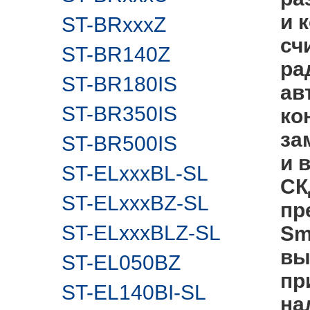
и 
ST-BRxxxZ
сч
ST-BR140Z
ра
ST-BR180IS
ав
ST-BR350IS
ко
за
ST-BR500IS
и 
ST-ELхххBL-SL
СК
ST-ELхххBZ-SL
пр
ST-ELхххBLZ-SL
Sm
вы
ST-EL050BZ
пр
ST-EL140BI-SL
на