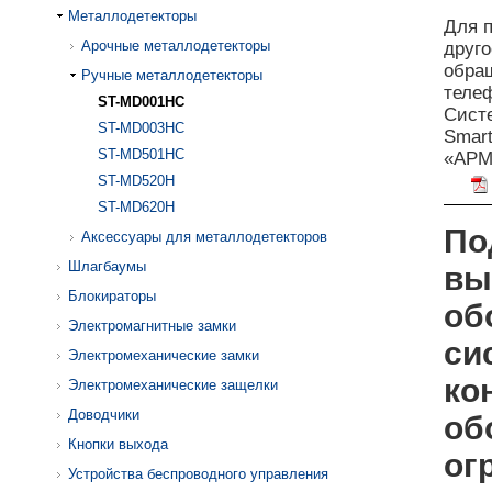
Металлодетекторы
Для 
Арочные металлодетекторы
друго
обращ
Ручные металлодетекторы
телеф
ST-MD001HC
Сист
ST-MD003HC
Smart
ST-MD501HC
«АРМ
ST-MD520H
ST-MD620H
По
Аксессуары для металлодетекторов
Шлагбаумы
вы
Блокираторы
об
Электромагнитные замки
си
Электромеханические замки
ко
Электромеханические защелки
Доводчики
об
Кнопки выхода
ог
Устройства беспроводного управления