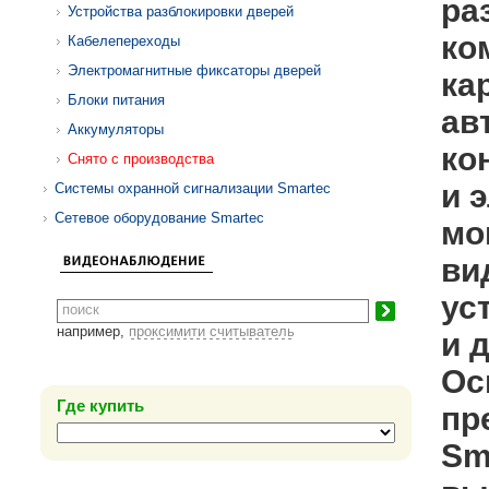
ра
Устройства разблокировки дверей
ко
Кабелепереходы
Электромагнитные фиксаторы дверей
ка
Блоки питания
ав
Аккумуляторы
ко
Снято с производства
и 
Системы охранной сигнализации Smartec
Сетевое оборудование Smartec
мо
ви
ус
например,
проксимити считыватель
и 
Ос
Где купить
пр
Sm