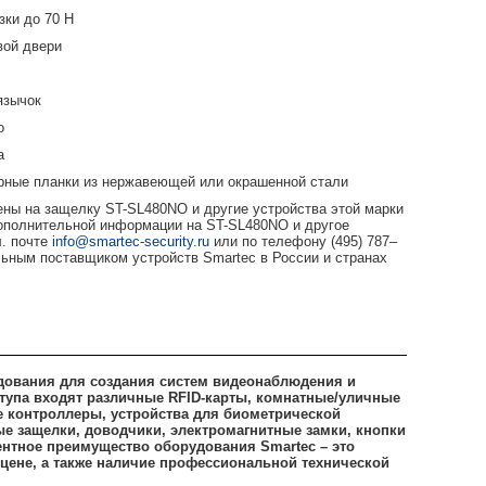
зки до 70 Н
вой двери
язычок
о
а
орные планки из нержавеющей или окрашенной стали
ены на защелку ST-SL480NO и другие устройства этой марки
ополнительной информации на ST-SL480NO и другое
л. почте
info@smartec-security.ru
или по телефону (495) 787–
ным поставщиком устройств Smartec в России и странах
дования для создания систем видеонаблюдения и
оступа входят различные RFID-карты, комнатные/уличные
е контроллеры, устройства для биометрической
е защелки, доводчики, электромагнитные замки, кнопки
ентное преимущество оборудования Smartec – это
цене, а также наличие профессиональной технической