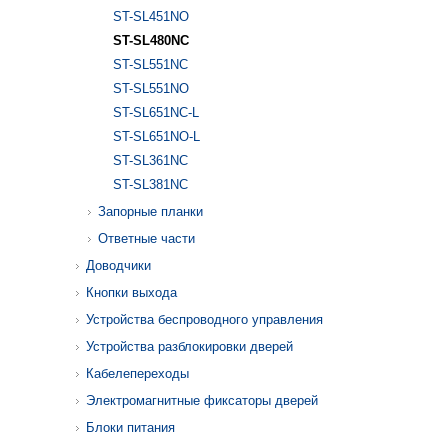
ST-SL451NO
ST-SL480NC
ST-SL551NC
ST-SL551NO
ST-SL651NC-L
ST-SL651NO-L
ST-SL361NC
ST-SL381NC
Запорные планки
Ответные части
Доводчики
Кнопки выхода
Устройства беспроводного управления
Устройства разблокировки дверей
Кабелепереходы
Электромагнитные фиксаторы дверей
Блоки питания