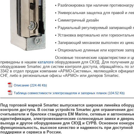
• Разблокировка при наличии противонагру
• Универсальная защелка для правой и ле
• Симметричный дизайн
• Радиальный регулируемый запирающий 
• Установка вертикально или горизонтальн
• Запирающий механизм выполнен из цинк
• Опционально длинные или короткие зап
Основные технические характеристики и ц
приведены в нашем
каталоге
оборудования для СКУД. Для получения д
оборудование Smartec для систем контроля доступа, обращайтесь по э
3342 в отдел продаж компании «АРМО-Системы», являющейся официаль
СНГ, либо в региональные офисы «АРМО» или дилеров Smartec.
Описание (224.46 Kb)
Таблица совместимости электрозащелок и запорных планок (104.52 Kb)
Под торговой маркой Smartec выпускается широкая линейка обору
контроля доступа. В состав устройств Smartec для ограничения д
считыватели и брелоки стандарта EM Marine, сетевые и автономны
идентификации, электромеханические соленоидные замки и дверны
выхода и другое оборудование для СКУД и СУРВ. Основное конкур
функциональность, высокое качество и надежность при доступной 
поддержки и сервиса в России.