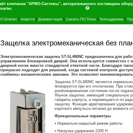
айт компании "АРМО-Системы", авторизованного поставщика обор
martec
|
|
|
|
|
О Smartec
Новости
Документация
Скачать ПО Timex
Техподдержка
Пра
Защелка электромеханическая без пла
Электромеханическая защелка ST-SL480NC предназначена для работ
управлением блокировкой дверей. Она используется совместно с м
дверной косяк вместо стандартной ответной части. Благодаря тако
прекрасно подходит для решений, когда системой контроля доступ
снабжены механическими замками. Это позволяет минимизировать 
Защелка ST-SL480NC является нормально-з
блокируется при его отключении. При это
разблокированном состоянии после подачи
Язычок защелки, имеющий специальную ра
габариты корпуса, а перемещается по ради
защелку.
Функция арретирования удержива
короткого импульса питания до момента о
Функциональные параметры
• Нормально-закрытый режим работы
• Нагрузка удержания 2200 Н