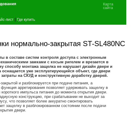
удования
Карта
сайта
|
йс-лист
Где купить
нки нормально-закрытая ST-SL480NC
ы в составе систем контроля доступа с электронным
еханическими замками с косым ригелем и врезается в
му способу монтажа защелка не нарушает дизайн двери и
а оснащается уже эксплуатирующийся объект, где двери
затраты на СКУД и конструктивную доработку дверей.
акрытой и разблокируется при подаче питания, а
м функция арретирования позволяет удерживать защелку в
 короткого импульса питания до момента открытия двери.
диусную конструкцию, при срабатывании не выходит за
усу, что позволяет более аккуратно смонтировать
ет защелку в разблокированном состоянии после подачи
ткрытия двери.