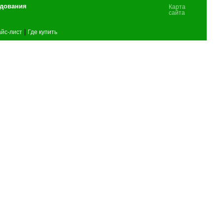
удования
Карта
сайта
|
йс-лист
Где купить