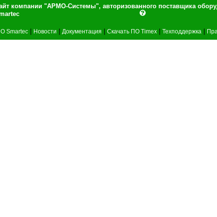
айт компании "АРМО-Системы", авторизованного поставщика обор
martec
|
|
|
|
|
О Smartec
Новости
Документация
Скачать ПО Timex
Техподдержка
Пра