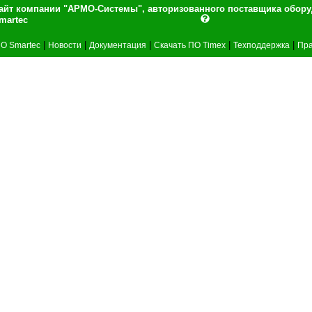
айт компании "АРМО-Системы", авторизованного поставщика обор
martec
|
|
|
|
|
О Smartec
Новости
Документация
Скачать ПО Timex
Техподдержка
Пра