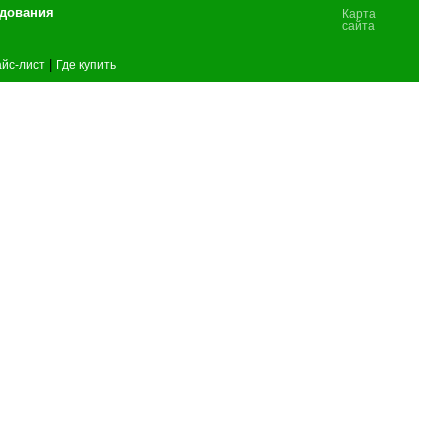
удования
Карта
сайта
|
йс-лист
Где купить