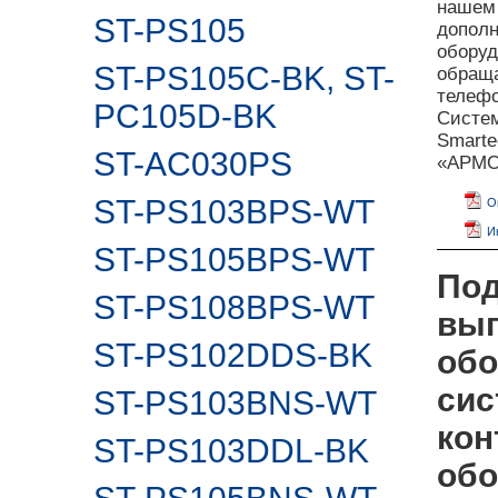
наше
ST-PS105
дополн
оборуд
ST-PS105C-BK, ST-
обраща
телефо
PC105D-BK
Систе
Smarte
ST-AC030PS
«АРМО»
ST-PS103BPS-WT
О
И
ST-PS105BPS-WT
Под
ST-PS108BPS-WT
вып
ST-PS102DDS-BK
обо
сис
ST-PS103BNS-WT
кон
ST-PS103DDL-BK
обо