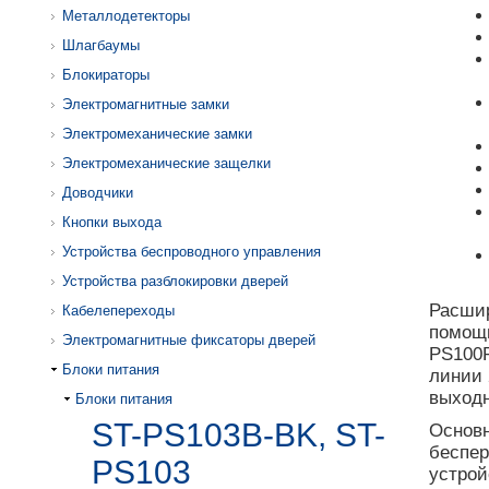
Металлодетекторы
Шлагбаумы
Блокираторы
Электромагнитные замки
Электромеханические замки
Электромеханические защелки
Доводчики
Кнопки выхода
Устройства беспроводного управления
Устройства разблокировки дверей
Расшир
Кабелепереходы
помощь
Электромагнитные фиксаторы дверей
PS100R
Блоки питания
линии 
выходн
Блоки питания
ST-PS103B-BK, ST-
Основн
беспер
PS103
устрой