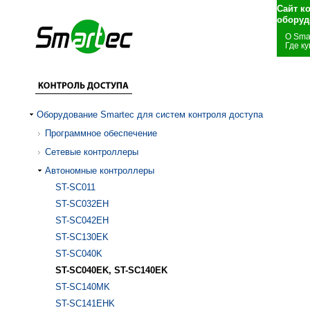
Сайт к
оборуд
О Sma
Где ку
Оборудование Smartec для систем контроля доступа
Программное обеспечение
Сетевые контроллеры
Автономные контроллеры
ST-SC011
ST-SC032EH
ST-SC042EH
ST-SC130EK
ST-SC040K
ST-SC040EK, ST-SC140EK
ST-SC140MK
ST-SC141EHK