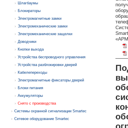
Шлагбаумы
полу
обору
Блокираторы
обращ
Электромагнитные замки
телеф
Электромеханические замки
Сист
Smart
Электромеханические защелки
«АРМ
Доводчики
Кнопки выхода
Устройства беспроводного управления
Устройства разблокировки дверей
По
Кабелепереходы
вы
Электромагнитные фиксаторы дверей
об
Блоки питания
си
Аккумуляторы
Снято с производства
ко
Системы охранной сигнализации Smartec
об
Сетевое оборудование Smartec
ог