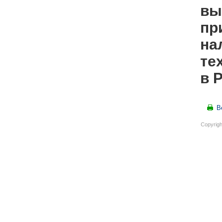
вы
пр
на
те
в 
В
Copyrigh