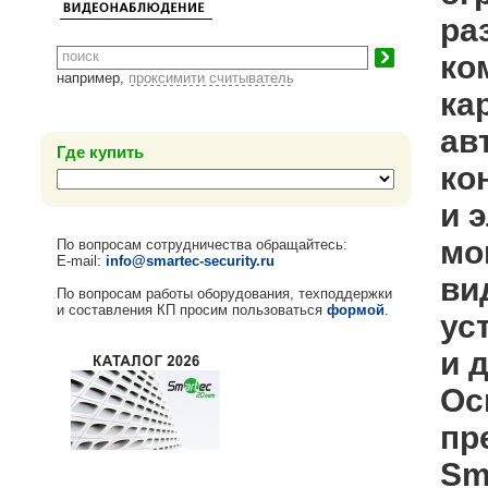
ра
ко
например,
проксимити считыватель
ка
ав
Где купить
ко
и 
мо
По вопросам сотрудничества обращайтесь:
E-mail:
info@smartec-security.ru
ви
По вопросам работы оборудования, техподдержки
и составления КП просим пользоваться
формой
.
ус
и 
Ос
пр
Sm