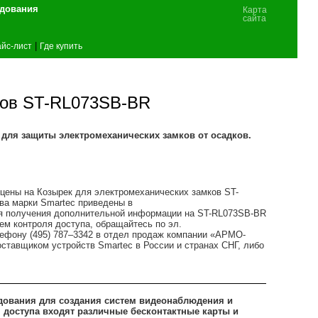
удования
Карта
сайта
|
йс-лист
Где купить
ков ST-RL073SB-BR
для защиты электромеханических замков от осадков.
 цены на Козырек для электромеханических замков ST-
тва марки Smartec приведены в
я получения дополнительной информации на ST-RL073SB-BR
ем контроля доступа, обращайтесь по эл.
ефону (495) 787–3342 в отдел продаж компании «АРМО-
тавщиком устройств Smartec в России и странах СНГ, либо
дования для создания систем видеонаблюдения и
я доступа входят различные бесконтактные карты и