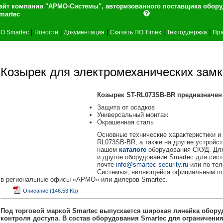
айт компании "АРМО-Системы", авторизованного поставщика обор
martec
|
|
|
|
|
О Smartec
Новости
Документация
Скачать ПО Timex
Техподдержка
Пра
Козырек для электромеханических зам
Козырек ST-RL073SB-BR предназначен 
Защита от осадков
Универсальный монтаж
Окрашенная сталь
Основные технические характеристики и
RL073SB-BR, а также на другие устройс
нашем
каталоге
оборудования СКУД. Дл
и другое оборудование Smartec для сист
почте
info@smartec-security.ru
или по тел
Системы», являющейся официальным пос
в региональные офисы «АРМО» или дилеров Smartec.
Описание (146.53 Kb)
Под торговой маркой Smartec выпускается широкая линейка обору
контроля доступа. В состав оборудования Smartec для ограничени