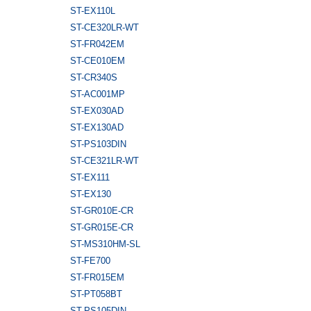
ST-EX110L
ST-CE320LR-WT
ST-FR042EM
ST-CE010EM
ST-CR340S
ST-AC001MP
ST-EX030AD
ST-EX130AD
ST-PS103DIN
ST-CE321LR-WT
ST-EX111
ST-EX130
ST-GR010E-CR
ST-GR015E-CR
ST-MS310HM-SL
ST-FE700
ST-FR015EM
ST-PT058BT
ST-PS105DIN