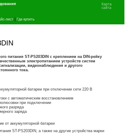
удования
Карта
сайта
|
йс-лист
Где купить
3DIN
го питания ST-PS203DIN с креплением на DIN-рейку
ачественным электропитанием устройств систем
сигнализации, видеонаблюдения и другого
тоянного тока.
ккумуляторной батареи при отключении сети 220 В
рузки с автоматическим восстановлением
еполюсовки при подключении
окого разряда
мерного заряда
ние от аккумуляторной батареи
итания ST-PS203DIN, а также на другие устройства марки