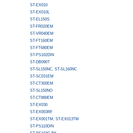
ST-EX010
ST-EX010L
ST-EL150S
ST-FR020EM
ST-VR040EM
ST-FT160EM
ST-FT680EM
ST-PS102DIN
ST-DB090T
ST-SL150NC, ST-SL160NC
ST-SC031EM
ST-CT300EM
ST-SL150NO
ST-CT880EM
ST-EX030
ST-EX003RF
ST-EX001TM, ST-EX013TM
ST-PS110DIN