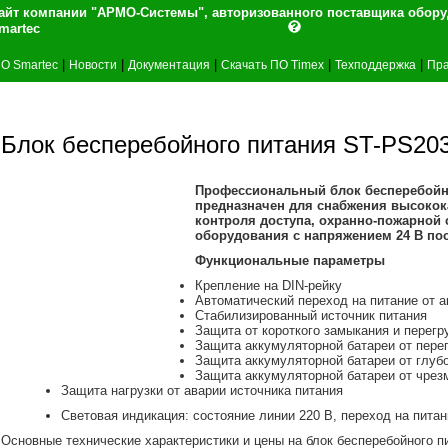
айт компании "АРМО-Системы", авторизованного поставщика обор
martec
|
|
|
|
|
О Smartec
Новости
Документация
Скачать ПО Timex
Техподдержка
Пра
Блок бесперебойного питания ST-PS20
Профессиональный блок бесперебойно
предназначен для снабжения высокок
контроля доступа, охранно-пожарной 
оборудования с напряжением 24 В пос
Функциональные параметры
Крепление на DIN-рейку
Автоматический переход на питание от а
Стабилизированный источник питания
Защита от короткого замыкания и перег
Защита аккумуляторной батареи от пер
Защита аккумуляторной батареи от глуб
Защита аккумуляторной батареи от чрез
Защита нагрузки от аварии источника питания
Световая индикация: состояние линии 220 В, переход на пита
Основные технические характеристики и цены на блок бесперебойного п