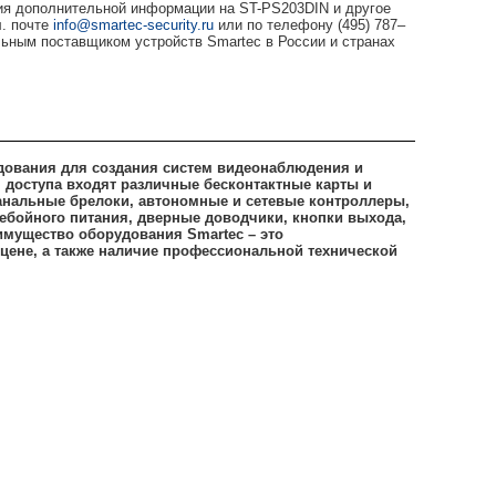
я дополнительной информации на ST-PS203DIN и другое
л. почте
info@smartec-security.ru
или по телефону
(495) 787–
ным поставщиком устройств Smartec в России и странах
дования для создания систем видеонаблюдения и
я доступа входят различные бесконтактные карты и
анальные брелоки, автономные и сетевые контроллеры,
ебойного питания, дверные доводчики, кнопки выхода,
имущество оборудования Smartec – это
цене, а также наличие профессиональной технической