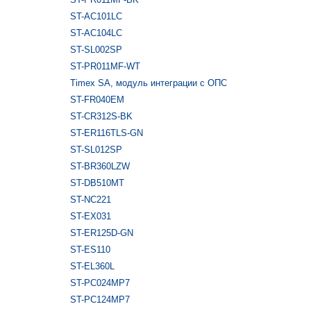
ST-AC101LC
ST-AC104LC
ST-SL002SP
ST-PR011MF-WT
Timex SA, модуль интеграции с ОПС
ST-FR040EM
ST-CR312S-BK
ST-ER116TLS-GN
ST-SL012SP
ST-BR360LZW
ST-DB510MT
ST-NC221
ST-EX031
ST-ER125D-GN
ST-ES110
ST-EL360L
ST-PC024MP7
ST-PC124MP7