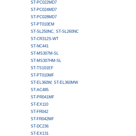
ST-PC022MD7
ST-PC024MD7
ST-PC028MD7
ST-PT010EM
ST-SL250NC, ST-SL260NС
ST-CR312S-WT
ST-NC441
ST-MS307M-SL
ST-MS307HM-SL
ST-TS101EF
ST-PT010MF
ST-EL360W, ST-EL360MW
ST-AC485
ST-PR041MF
ST-EX110
ST-FR042
ST-FR042MF
ST-DC236
ST-EX131