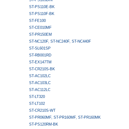
ST-PS110E-BK
ST-PS110F-BK
ST-FE100
ST-CE010MF
ST-PR150EM
ST-NC120F, ST-NC240F, ST-NC440F
ST-SL601SP
ST-RB001RD
ST-EX147TM
ST-CR210S-BK
ST-AC102LC
ST-AC103LC
ST-AC112LC
ST-LT320
ST-LT102
ST-CR210S-WT
ST-PR060MF, ST-PR160MF, ST-PR160MK
ST-PS120RM-BK