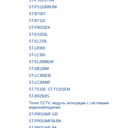
ST-PS103C-BK
ST-PS110RM-BK
ST-BT007
ST-BT110
ST-FR032EK
ST-EX033L
ST-EL270L
ST-LR300
ST-LC300
ST-EL280MLW
ST-DB100M
ST-LC300EM
ST-LC300MF
ST-TS100, ST-TS101EM
ST-BR250IS
Timex CCTV, модуль интеграции с системами
видеонаблюдения
ST-PR010MF-GR
ST-PR010MF58-BK
ST-PR011MF-BK